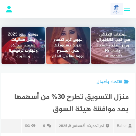
لتجاوز
لى
لمحتوى
عمليات الإطلاق
موسم جدة 2025
في كيب كانافيرال:
نجوى كرم تتصدر
يعلن فعاليات
مركز صناعة الفضاء
الترند بسقوطها
صيفية جديدة
وRocket
على المسرح
وتجارب ترفيهية
Launches
وموقفها من العلم
مستمرة
اقتصاد وأعمال
منزل التسويق تطرح 30% من أسهمها
بعد موافقة هيئة السوق
Baher
آخر تحديث:
أغسطس 9, 2025
0
103