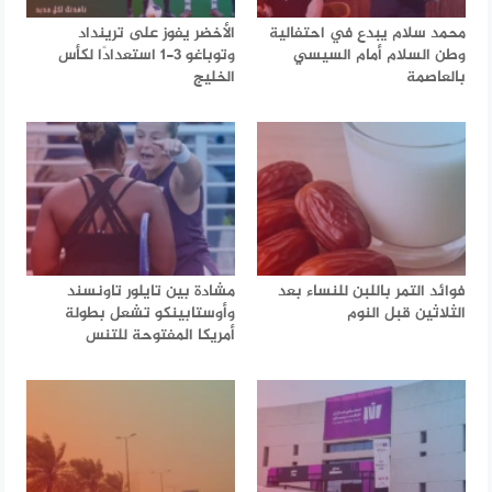
محمد سلام يبدع في احتفالية
الأخضر يفوز على ترينداد
وطن السلام أمام السيسي
وتوباغو 3-1 استعدادًا لكأس
بالعاصمة
الخليج
فوائد التمر باللبن للنساء بعد
مشادة بين تايلور تاونسند
الثلاثين قبل النوم
وأوستابينكو تشعل بطولة
أمريكا المفتوحة للتنس