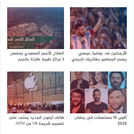
الأرجنتين ضد بولفيا: ميسي
الهلال الأحمر السعودي يخصص
يسحر الجماهير بهاتريك تاريخي
3 مراكز طبية طارئة بالحرم
أقوى 10 مسلسلات في رمضان
هاتف آيفون الجديد يعتمد على
2026
تصميم شريحة V9 من ARM