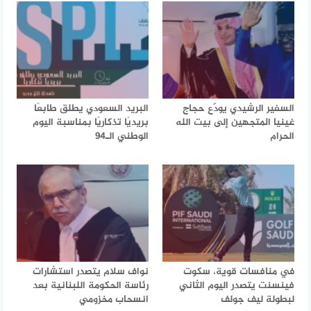
السفير الرشيدي يودّع حجاج
البريد السعودي يطلق طابعًا
غينيا المتجهين إلى بيت الله
بريديًا تذكاريًا بمناسبة اليوم
الحرام
الوطني الـ94
في منافسات قوية، سكوت
نواف سلام يتصدر استشارات
فينسنت يتصدر اليوم الثاني
رئاسة الحكومة اللبنانية بعد
لبطولة ليف جولف
انسحاب مخزومي