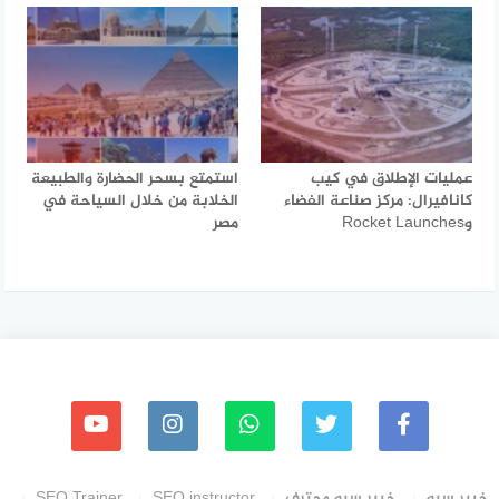
عمليات الإطلاق في كيب
استمتع بسحر الحضارة والطبيعة
كانافيرال: مركز صناعة الفضاء
الخلابة من خلال السياحة في
وRocket Launches
مصر
خبير سيو
خبير سيو محترف
SEO instructor
SEO Trainer