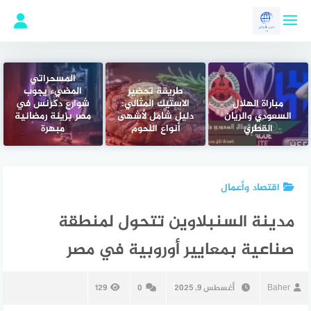
لتجاوز
لى
لمحتوى
المسحراتي
طريقة تحضير
المضيء يجوب
مباراة الهلال
الاستيك المثالي:
شوارع دكرنس في
السعودي والريان
دليل شامل لأشهى
مصر بزينة رمضانية
القطري
أنواع اللحوم
مبهرة
اقتصاد وأعمال
مدينة السنبلاوين تتحول لمنطقة
صناعية بمعايير أوروبية في مصر
Baher
أغسطس 9, 2025
0
129