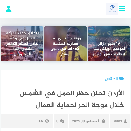
لتجاوز
لى
لمحتوى
تنظيم جديد لحركة
موسى ديابي يعزز
النقل في مكة
19 مليون زائر
صدارته لصناعة
خلال العشر الأواخر
لموسم الرياض منذ
الأهداف في دوري
لضمان راحة
انطلاقه في أكتوبر
روشن
المعتمرين
الطقس
الأردن تعلن حظر العمل في الشمس
خلال موجة الحر لحماية العمال
Baher
أغسطس 10, 2025
0
137