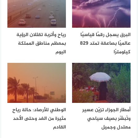
البرق يسجل رقمًا قياسيًا
رياح وأتربة تقللان الرؤية
عالميًا بصاعقة تمتد 829
بمعظم مناطق المملكة
كيلومترًا
اليوم
أمطار الجوزاء تزيّن عسير
الوطني للأرصاد: حالة رياح
وتُبشّر بصيف سياحي
مثيرة من الغد وحتى الأحد
معتدل وجميل
القادم