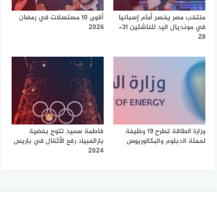
منتخب مصر يخسر أمام إسبانيا
أقوى 10 مسلسلات في رمضان
في مونديال اليد للناشئين 31-
2026
28
وزارة الطاقة تطرح 19 وظيفة
فاطمة سعيد تتوج بفضية
لحملة الدبلوم والبكالوريوس
بارالمبياد رفع الأثقال في باريس
2024