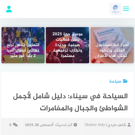
لتجاوز
لى
لمحتوى
موسم جدة 2025
يعلن فعاليات
أضرار الباراسيتامول
صيفية جديدة
التعاون يتأهل لربع
المتكرر وكيفية
وتجارب ترفيهية
نهائي أبطال آسيا
تجنب هذه الأضرار
مستمرة
2 بعد فوز مثير
سياحة
السياحة في سيناء: دليل شامل لأجمل
الشواطئ والجبال والمغامرات
شاهر عايدي | Shaher Aidy
آخر تحديث:
أغسطس 30, 2025
0