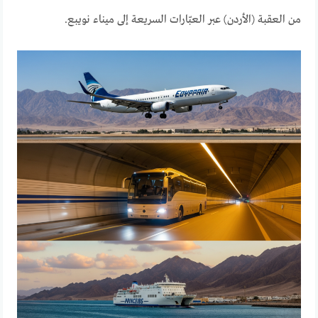
من العقبة (الأردن) عبر العبّارات السريعة إلى ميناء نويبع.