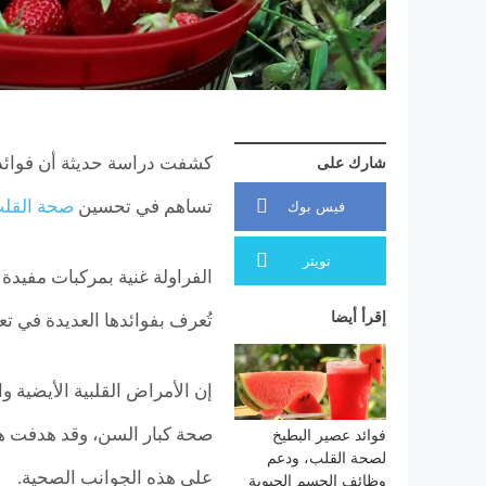
كشفت دراسة حديثة أن فوائد ا
شارك على
تساهم في تحسين
صحة القل
فيس بوك
تويتر
الفراولة غنية بمركبات مفيدة 
إقرأ أيضا
تُعرف بفوائدها العديدة في تع
إن الأمراض القلبية الأيضية 
صحة كبار السن، وقد هدفت هذه
فوائد عصير البطيخ
لصحة القلب، ودعم
على هذه الجوانب الصحية.
وظائف الجسم الحيوية