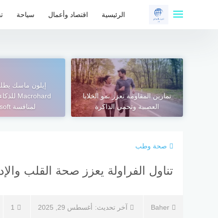
لتجاوز
لى
الرئيسية
اقتصاد وأعمال
سياحة
تق
لمحتوى
إيلون ماسك يطل
تمارين المقاومة تعزز نمو الخلايا
Macrohard 
العصبية وتحمي الذاكرة
لمنافسة Microsoft
صحة وطب
تناول الفراولة يعزز صحة القلب والإ
Baher
آخر تحديث:
أغسطس 29, 2025
1