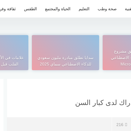
نية
صحة وطب
التعليم
الحياة والمجتمع
الطقس
ثقافة وفن
ق مشروع
للذكاء الاصطناعي
سدايا تطلق مبادرة مليون سعودي
علامات في ال
للذكاء الاصطناعي سماي 2025
القلب قبل 
دراك لدى كبار السن
216