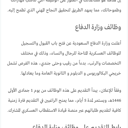
إن هدفنا هو مساعدتك في العثور على الوظيفة التي تناسب مهاراتك
وطموحاتك، مما يمهد الطريق لتحقيق النجاح المهني الذي تطمح إليه.
وظائف وزارة الدفاع
أعلنت وزارة الدفاع السعودية عن فتح باب القبول والتسجيل
للوظائف العسكرية المتاحة للرجال والنساء، وذلك في مختلف
التخصصات والرتب، بدءاً من رقيب وحتى جندي، هذه الفرص تشمل
خريجي البكالوريوس و الدبلوم و الثانوية العامة وما يعادلها.
وفقاً للإعلان، يبدأ التقديم على هذه الوظائف من يوم 1 جمادى الأولى
1446هـ، ويستمر لمدة 5 أيام، مما يمنح الراغبين في التقديم فترة زمنية
كافية لتقديم طلباتهم عبر منصة قيادة الاستقطاب العسكري المشترك.
رابط التقديم على وظائف وزارة الدفاع