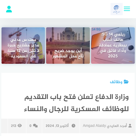
لتجاوز
لى
لمحتوى
ريلمي 14 5G:
هاتف ألعاب
مهندس مدني
ببطارية عملاقة
مدير مشاريع خبرة
وأداء فائق في
أين يوجد ضريح
لا تقل عن 12 سنة
2025
تاج محل المشهور
في السعودية
وظائف
وزارة الدفاع تعلن فتح باب التقديم
للوظائف العسكرية للرجال والنساء
أمجد العايدي Amgad Alaidy
أكتوبر 13, 2024
0
213