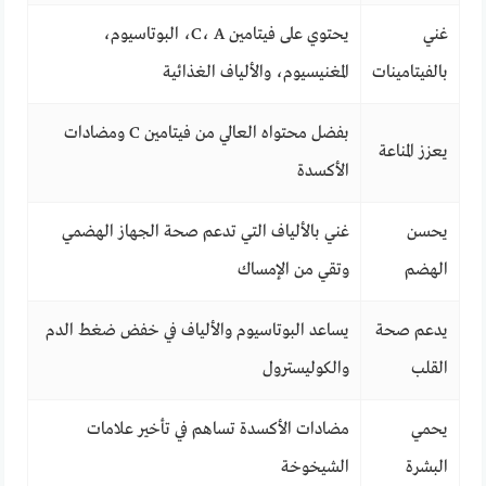
غني
يحتوي على فيتامين C، A، البوتاسيوم،
بالفيتامينات
المغنيسيوم، والألياف الغذائية
بفضل محتواه العالي من فيتامين C ومضادات
يعزز المناعة
الأكسدة
يحسن
غني بالألياف التي تدعم صحة الجهاز الهضمي
الهضم
وتقي من الإمساك
يدعم صحة
يساعد البوتاسيوم والألياف في خفض ضغط الدم
القلب
والكوليسترول
يحمي
مضادات الأكسدة تساهم في تأخير علامات
البشرة
الشيخوخة