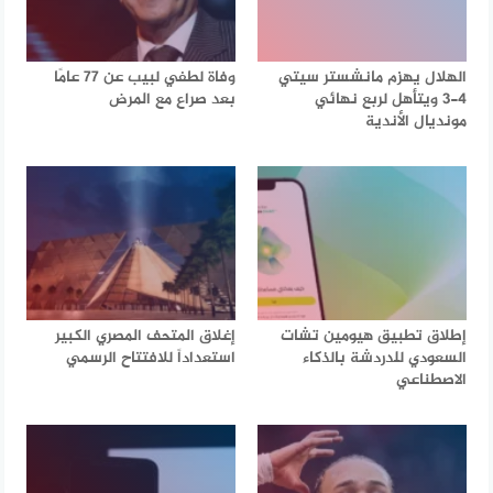
الهلال يهزم مانشستر سيتي
وفاة لطفي لبيب عن 77 عامًا
4-3 ويتأهل لربع نهائي
بعد صراع مع المرض
مونديال الأندية
إطلاق تطبيق هيومين تشات
إغلاق المتحف المصري الكبير
السعودي للدردشة بالذكاء
استعداداً للافتتاح الرسمي
الاصطناعي