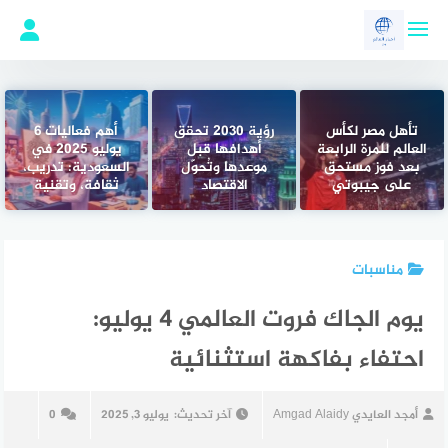
لتجاوز
لى
لمحتوى
تأهل مصر لكأس
رؤية 2030 تحقق
أهم فعاليات 6
العالم للمرة الرابعة
أهدافها قبل
يوليو 2025 في
بعد فوز مستحق
موعدها وتُحوّل
السعودية: تدريب،
على جيبوتي
الاقتصاد
ثقافة، وتقنية
مناسبات
يوم الجاك فروت العالمي 4 يوليو:
احتفاء بفاكهة استثنائية
أمجد العايدي Amgad Alaidy
آخر تحديث:
يوليو 3, 2025
0