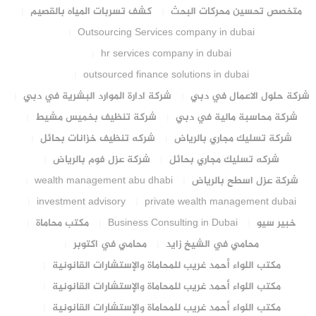
متخصص تحسين محركات البحث
كشف تسربات المياه بالقصيم
Outsourcing Services company in dubai
hr services company in dubai
outsourced finance solutions in dubai
شركة حلول الاعمال في دبي
شركة ادارة الموارد البشرية في دبي
شركة محاسبة مالية في دبي
شركة تنظيف بخميس مشيط
شركة تسليك مجاري بالرياض
شركه تنظيف خزانات بحائل
شركه تسليك مجاري بحائل
شركة عزل فوم بالرياض
شركة عزل اسطح بالرياض
wealth management abu dhabi
investment advisory
private wealth management dubai
خبير سيو
Business Consulting in Dubai
مكتب محاماة
محامي في الشيخ زايد
محامي في اكتوبر
مكتب اللواء أحمد غريب للمحاماة والإستشارات القانونية
مكتب اللواء أحمد غريب للمحاماة والإستشارات القانونية
مكتب اللواء أحمد غريب للمحاماة والإستشارات القانونية