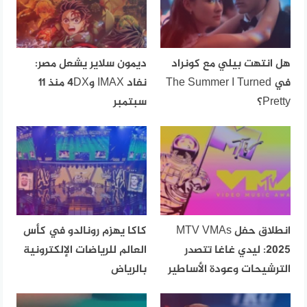
هل انتهت بيلي مع كونراد
ديمون سلاير يشعل مصر:
في The Summer I Turned
نفاد IMAX و4DX منذ 11
Pretty؟
سبتمبر
انطلاق حفل MTV VMAs
كاكا يهزم رونالدو في كأس
2025: ليدي غاغا تتصدر
العالم للرياضات الإلكترونية
الترشيحات وعودة الأساطير
بالرياض