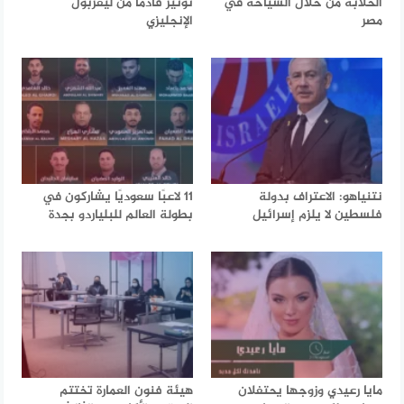
الخلابة من خلال السياحة في
نونيز قادماً من ليفربول
مصر
الإنجليزي
نتنياهو: الاعتراف بدولة
11 لاعبًا سعوديًا يشاركون في
فلسطين لا يلزم إسرائيل
بطولة العالم للبلياردو بجدة
مايا رعيدي وزوجها يحتفلان
هيئة فنون العمارة تختتم