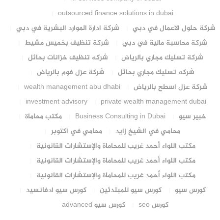
outsourced finance solutions in dubai
شركة حلول الاعمال في دبي
شركة ادارة الموارد البشرية في دبي
شركة محاسبة مالية في دبي
شركة تنظيف بخميس مشيط
شركة تسليك مجاري بالرياض
شركه تنظيف خزانات بحائل
شركه تسليك مجاري بحائل
شركة عزل فوم بالرياض
شركة عزل اسطح بالرياض
wealth management abu dhabi
investment advisory
private wealth management dubai
خبير سيو
Business Consulting in Dubai
مكتب محاماة
محامي في الشيخ زايد
محامي في اكتوبر
مكتب اللواء أحمد غريب للمحاماة والإستشارات القانونية
مكتب اللواء أحمد غريب للمحاماة والإستشارات القانونية
مكتب اللواء أحمد غريب للمحاماة والإستشارات القانونية
كورس سيو
كورس سيو للمبتدئين
كورس سيو ادفانسيد
كورس seo
كورس سيو advanced