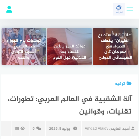
لتجاوز
لى
لمحتوى
“عائشة لا تستطيع
الطيران” يخطف
توقعات برج الجوزاء
الأضواء في
فوائد التمر باللبن
هذا الأسبوع:
مهرجان كان
للنساء بعد
أسبوع التوازن
السينمائي الدولي
الثلاثين قبل النوم
والنمو
ترفيه
آلة الشقبية في العالم العربي: تطورات،
تقنيات، وقوانين
أمجد العايدي Amgad Alaidy
يوليو 9, 2025
0
118