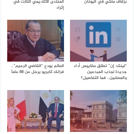
بزفاف ملكي في اليونان
المنتدى الأكاديمي الثالث في
إثراء
“لينكد إن” تطلق مقاييس أداء
العالم يودع “القاضي الرحيم”..
جديدة لجذب المبدعين
فرانك كابريو يرحل عن 88 عاماً
والمعلنين.. فما التفاصيل؟