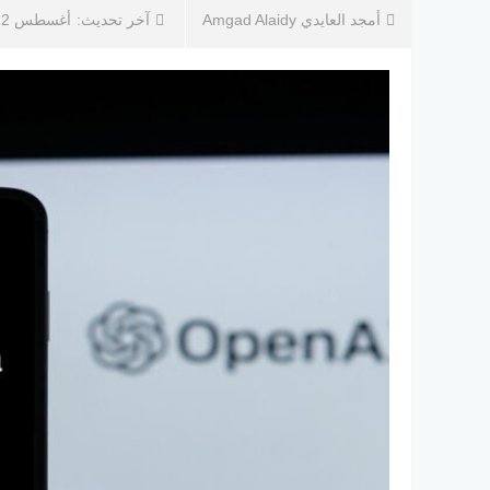
أمجد العايدي Amgad Alaidy
آخر تحديث:
أغسطس 22, 2025