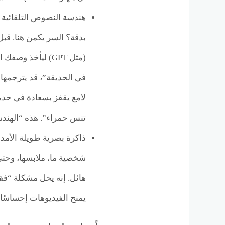
بدقة؟ السر يكمن هنا. قبل أ
(مثل GPT) ليأخذ 
في الحديقة”، قد يترجمها 
لامع يقفز بسعادة في حدي
تنس حمراء”. هذه “الهندسة
ذاكرة بصرية طويلة الأمد
شخصية ما، ملابسها، وحتى
هائل. إنه يحل مشكلة “فقدا
يمنح الفيديوهات إحساسًا ب