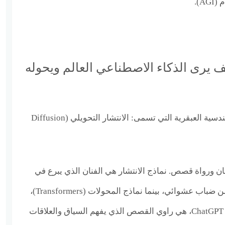
AGI).
فرة Sora: كيف يرى الذكاء الاصطناعي العالم ويحوله
يكمن سحر سورا في بنيته الهندسية العبقرية التي تسمى: الانتشار التحويلي (Diffusion
نان ورواة قصص. نماذج الانتشار هي الفنان الذي يبرع في
رسم تفاصيل مذهلة انطلاقًا من ضباب عشوائي، بينما نماذج المحولات (Transformers)،
وهي نفس العقل المدبر وراء ChatGPT، هي راوي القصص الذي يفهم السياق والعلاقات