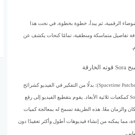
ضوضاء الرقمية، ثم يبدأ، خطوة بخطوة، في نحت هذا
فة تفاصيل متماسكة ومنطقية، تمامًا كنحات يكشف عن
.
خارقة
الرقع المكانية-الزمانية (Spacetime Patches): بدلًا من التفكير في الفيديو كشرائح
متتالية من الصور، يراه Sora كمكعبات ثلاثية الأبعاد. يقوم بتقطيع الفيديو إلى رقع
ان والزمان معًا. هذه الطريقة تسمح له بمعالجة كميات
ة، مما يمكنه من إنشاء فيديوهات أطول وأكثر تعقيدًا دون
ابي.