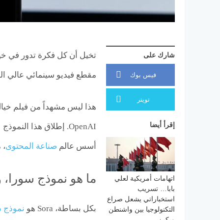
تخيل أن كل فكرة تدور في خي
شارك على
مقطع فيديو سينمائي عالي ال
فيس بوك
تويتر
إقرأ أيضا
OpenAI. إطلاق هذا الن
أسس عالم
صناعة المحتوى
، 
ما هو نموذج سورا، وم
اتهامات أمريكية لعلي
بابا… تسريب
استخباراتي يشعل صراع
بكل بساطة، Sora هو
نموذج ذ
التكنولوجيا بين واشنطن
وبكين