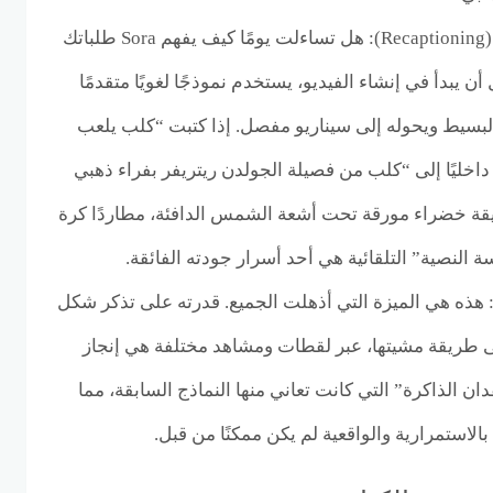
هندسة النصوص التلقائية (Recaptioning): هل تساءلت يومًا كيف يفهم Sora طلباتك
ن يبدأ في إنشاء الفيديو، يستخدم نموذجًا لغويًا متقدمًا
وصفك البسيط ويحوله إلى سيناريو مفصل. إذا كتبت “كلب يلعب
داخليًا إلى “كلب من فصيلة الجولدن ريتريفر بفراء ذهبي
قة خضراء مورقة تحت أشعة الشمس الدافئة، مطاردًا كرة
 النصية” التلقائية هي أحد أسرار جودته الفائقة.
: هذه هي الميزة التي أذهلت الجميع. قدرته على تذكر شكل
 طريقة مشيتها، عبر لقطات ومشاهد مختلفة هي إنجاز
ن الذاكرة” التي كانت تعاني منها النماذج السابقة، مما
الاستمرارية والواقعية لم يكن ممكنًا من قبل.