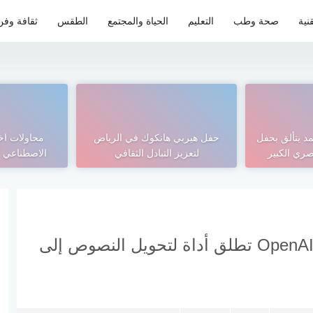
نية
صحة وطب
التعليم
الحياة والمجتمع
الطقس
ثقافة وفن
مد يتألق بحفل
حفل هيربي هانكوك في الرياض
محاولات اخت
صري الكبير
لتعزيز التبادل الثقافي
الاصطناعي ك
Sora: خطوة جديدة نحو المستقبل.. OpenAI تطلق أداة لتحويل النصوص إلى