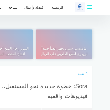
لتجاوز
لى
الرئيسية
اقتصاد وأعمال
سياحة
تق
لمحتوى
مانشستر سيتي يجهز عقداً جديداً
التينور رجاء الدين أح
لرودري لقطع الطريق على الريال
افتتاح المتحف الم
تقنية
فيديوهات واقعية