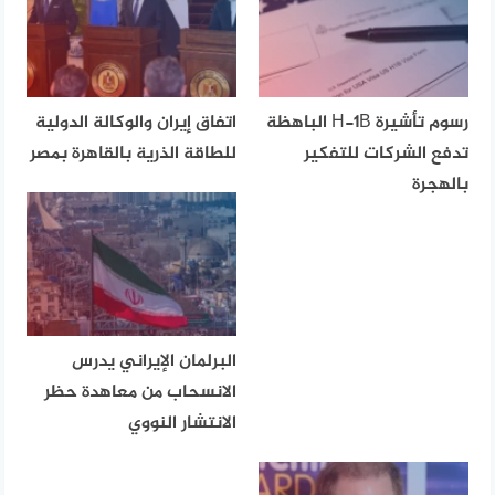
رسوم تأشيرة H-1B الباهظة
اتفاق إيران والوكالة الدولية
تدفع الشركات للتفكير
للطاقة الذرية بالقاهرة بمصر
بالهجرة
البرلمان الإيراني يدرس
الانسحاب من معاهدة حظر
الانتشار النووي