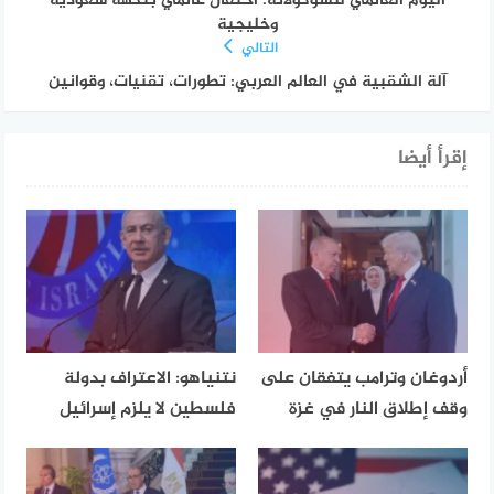
اليوم العالمي للشوكولاتة: احتفال عالمي بنكهة سعودية
وخليجية
التالي
آلة الشقبية في العالم العربي: تطورات، تقنيات، وقوانين
إقرأ أيضا
أردوغان وترامب يتفقان على
نتنياهو: الاعتراف بدولة
وقف إطلاق النار في غزة
فلسطين لا يلزم إسرائيل