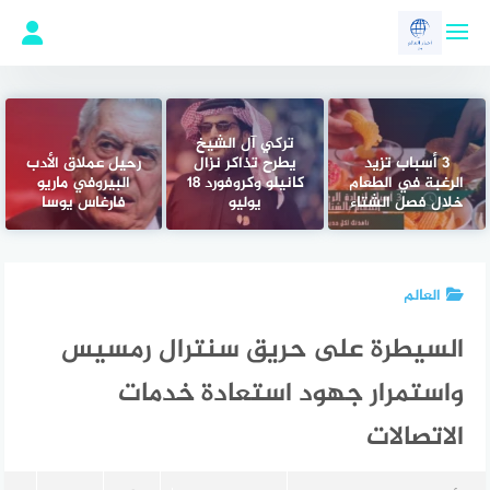
لتجاوز
لى
لمحتوى
تركي آل الشيخ
3 أسباب تزيد
يطرح تذاكر نزال
رحيل عملاق الأدب
الرغبة في الطعام
كانيلو وكروفورد 18
البيروفي ماريو
خلال فصل الشتاء
يوليو
فارغاس يوسا
العالم
السيطرة على حريق سنترال رمسيس
واستمرار جهود استعادة خدمات
الاتصالات