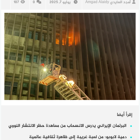
أمجد العايدي Amgad Alaidy
يوليو 7, 2025
0
107
إقرأ أيضا
البرلمان الإيراني يدرس الانسحاب من معاهدة حظر الانتشار النووي
دمية لابوبو: من لعبة غريبة إلى ظاهرة ثقافية عالمية