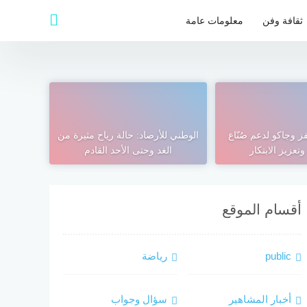
ثقافة وفن
معلومات عامة
ز وجاكو لدعم صُنّاع
الوطني للأرصاد: حالة رياح مثيرة من
تعزيز الابتكار
الغد وحتى الأحد القادم
أقسام الموقع
public
رياضة
أخبار المشاهير
سؤال وجواب