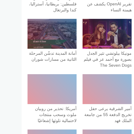
تقرير OpenAI يكشف عن
فلسطين: بريطانيا، أستراليا،
هيمنة النساء
كندا والبرتغال
مونيكا بيلوتشي تثير الجدل
أمانة المدينة تدشّن المرحلة
بصورة مع أحمد عز في فيلم
الثانية من مسارات شوران
The Seven Dogs
أمير الشرقية يرعى حفل
أمريكا: تحذير من روبيان
تخريج الدفعة 55 من جامعة
ملوث وسحب منتجات
الملك فهد
لاحتمالية تلوثها إشعاعيًا