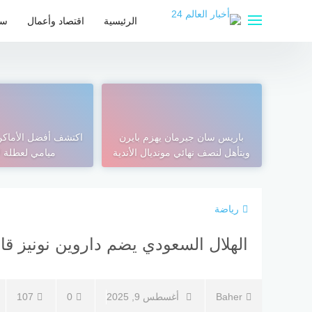
لتجاوز
لى
الرئيسية
اقتصاد وأعمال
سي
لمحتوى
باريس سان جيرمان يهزم بايرن
اكتشف أفضل الأماكن
ويتأهل لنصف نهائي مونديال الأندية
ميامي لعطلة ل
رياضة
الهلال السعودي يضم داروين نونيز قاد
Baher
أغسطس 9, 2025
0
107