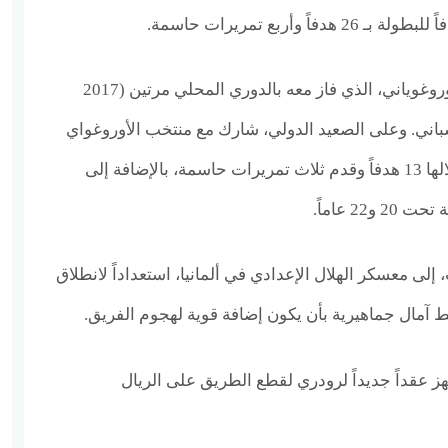
كما سبق له تمثيل بينارول الأوروغوياني، الذي فاز معه بالدوري المحلي مرتين (2017
 الإسباني. وعلى الصعيد الدولي، شارك مع منتخب الأوروغواي
الأول في 35 مباراة، سجل خلالها 13 هدفاً وقدم ثلاث تمريرات حاسمة، بالإضافة إلى
22 عاماً.
إلى معسكر الهلال الإعدادي في ألمانيا، استعداداً لانطلاق
 آمال جماهيرية بأن يكون إضافة قوية لهجوم الفريق.
ز عقداً جديداً لرودري لقطع الطريق على الريال