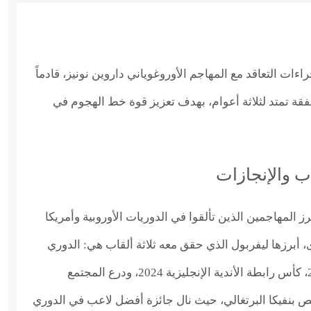
ءات التعاقد مع المهاجم الأوروغوياني داروين نونيز، قادماً
قة تمتد لثلاثة أعوام، بهدف تعزيز قوة خط الهجوم في
ب والإنجازات
 ويُعد من أبرز المهاجمين الذين تألقوا في الدوريات الأوروبية وأمريكا
ى، أبرزها ليفربول الذي حقق معه ثلاثة ألقاب هي: الدوري
الإنجليزي الممتاز 2024–2025، كأس رابطة الأندية الإنجليزية 2024، ودرع المجتمع
كما برز بقميص بنفيكا البرتغالي، حيث نال جائزة أفضل لاعب في الدوري