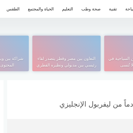
احة
تقنية
صحة وطب
التعليم
الحياة والمجتمع
الطقس
 السياحية في
التعاون بين مصر وقطر يتصدر لقاء
شراكة بين ويف
ا تُنسى
رئيسي بين مدبولي ونظيره القطري
المحتوى و
ماً من ليفربول الإنجليزي