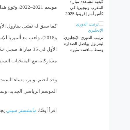
كيفية مشاهدة مباراة
موسم 2021–2022، وتوج هدافاً للبطولة بـ 26 هدفاً وأربع تمريرات حاسمة.
المغرب ونيجيريا في
كأس أمم إفريقيا 2025
و2018)، ولعب مع ألميريا
ترتيب الدوري الإنجليزي:
ليفربول يواصل الصدارة
وسط منافسة مثيرة
مشاركاته مع المنتخبات السنية تحت 20 و
وقد انضم نونيز، مساء السبت، 
الموسم الرياضي الجديد، وسط
اقرأ أيضًا:
مانشستر سيتي
يجه