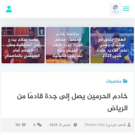
لتجاوز
لى
لمحتوى
برئاسة خادم
الهلال يتفق مع
الحرمين: مجلس
محمد سلام يبدع
سالم الدوسري
الوزراء يمدد الرهن
في احتفالية وطن
على تجديد عقده
الميسر ويقر
السلام أمام
حتى 2027
تعديلات قانونية
السيسي بالعاصمة
مناسبات
خادم الحرمين يصل إلى جدة قادمًا من
الرياض
شاهر عايدي | Shaher Aidy
مارس 9, 2025
0
183