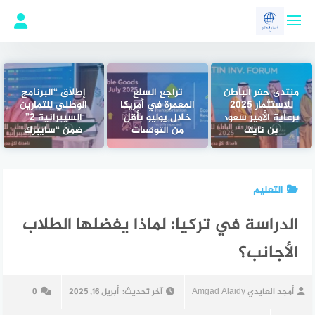
لتجاوز
لى
لمحتوى
منتدى حفر الباطن
تراجع السلع
إطلاق “البرنامج
للاستثمار 2025
المعمرة في أمريكا
الوطني للتمارين
برعاية الأمير سعود
خلال يوليو بأقل
السيبرانية 2”
بن نايف
من التوقعات
ضمن “سايبرك
التعليم
الدراسة في تركيا: لماذا يفضلها الطلاب
الأجانب؟
أمجد العايدي Amgad Alaidy
آخر تحديث:
أبريل 16, 2025
0