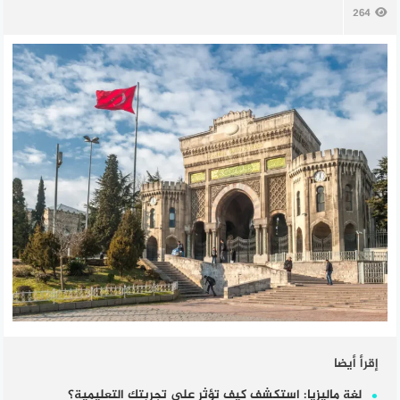
264
إقرأ أيضا
لغة ماليزيا: استكشف كيف تؤثر على تجربتك التعليمية؟