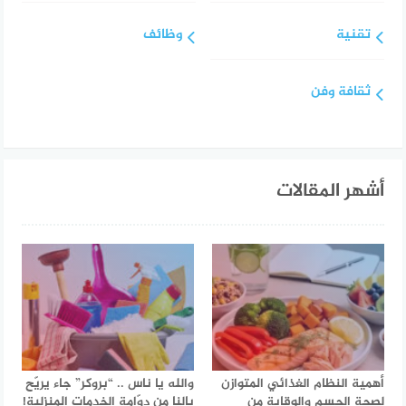
تقنية
وظائف
ثقافة وفن
أشهر المقالات
أهمية النظام الغذائي المتوازن
والله يا ناس .. “بروكر” جاء يريّح
لصحة الجسم والوقاية من
بالنا من دوّامة الخدمات المنزلية!