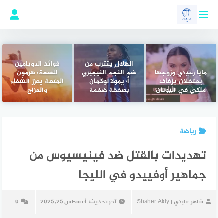
لتجاوز
لى
لمحتوى
الهلال يقترب من
فوائد الدوبامين
مايا رعيدي وزوجها
ضم النجم النيجيري
للصحة: هرمون
يحتفلان بزفاف
أديمولا لوكمان
المتعة يعزز الشفاء
ملكي في اليونان
بصفقة ضخمة
والمزاج
رياضة
تهديدات بالقتل ضد فينيسيوس من
جماهير أوفييدو في الليجا
شاهر عايدي | Shaher Aidy
آخر تحديث:
أغسطس 25, 2025
0