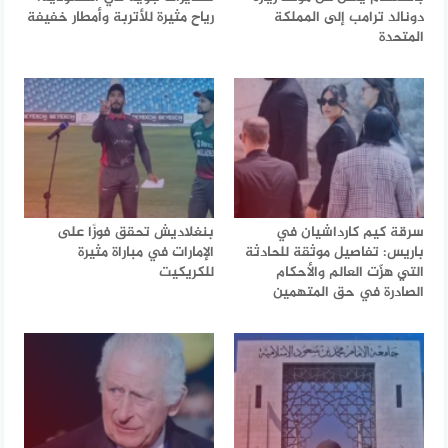
دونالد ترامب إلى المملكة
رياح مثيرة للأتربة وأمطار خفيفة
المتحدة
سرقة كيم كارداشيان في
بنغلاديش تحقق فوزًا على
باريس: تفاصيل موثقة للحادثة
الإمارات في مباراة مثيرة
التي هزّت العالم والأحكام
للكريكيت
الصادرة في حق المتهمين