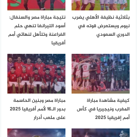
بثلاثية نظيفة الأهلي يضرب
نتيجة مباراة مصر والسنغال:
نيوم ويستعرض قوته في
أسود التيرانغا تنهي حلم
الدوري السعودي
الفراعنة وتتأهل لنهائي أمم
أفريقيا
كيفية مشاهدة مباراة
مباراة مصر وبنين الحاسمة
المغرب ونيجيريا في كأس
بدور الـ16 لأمم أفريقيا 2025
أمم إفريقيا 2025
على ملعب أدرار