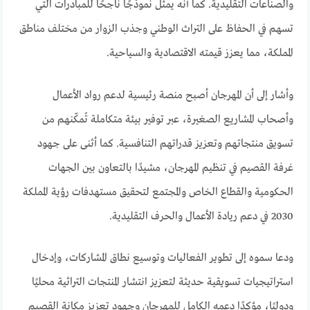
والصناعات التقليدية. كما أنه يمثل نموذجًا ناجحًا للمبادرات التي
تسهم في الحفاظ على التراث الوطني وجذب الزوار من مختلف مناطق
المملكة، مما يعزز قيمته الاقتصادية والسياحية.
وأشار إلى أن المهرجان أصبح منصة رئيسية لدعم رواد الأعمال
وأصحاب المشاريع الصغيرة، عبر توفير بيئة متكاملة تُمكّنهم من
تسويق منتجاتهم وتعزيز قدراتهم التنافسية. كما أثنى على جهود
غرفة القصيم في تنظيم المهرجان، مشيدًا بالتعاون بين الجهات
الحكومية والقطاع الخاص والمجتمع لتحقيق مستهدفات رؤية المملكة
2030 في دعم ريادة الأعمال والحرف التقليدية.
ودعا سموه إلى تطوير الفعاليات وتوسيع نطاق المشاركات، وإدخال
استراتيجيات تسويقية حديثة لتعزيز انتشار المنتجات التراثية محليًا
ودوليًا، مؤكدًا دعمه الكامل للمهرجان وجهود تعزيز مكانة القصيم