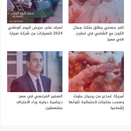
تامر حسني يطلق ملكة جمال
تعرف على عروض اليوم الوطني
الكون مع الشامي في تعاون
2024 للسيارات من شركة سيارة
فني مميز
أمريكا: تحذير من روبيان ملوث
السفير الفرنسي في مصر:
وسحب منتجات لاحتمالية تلوثها
دينامية دولية وراء الاعتراف
إشعاعيًا
بفلسطين