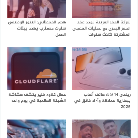
شركة الحفر العربية تمدد عقد
هدى القحطاني: التنمر الوظيفي
الحفر البحري مع عمليات الخفجي
سلوك مضطرب يهدد بيئات
المشتركة لثلاث سنوات
العمل
ريلمي 14 5G: هاتف ألعاب
عطل كلاود فلير يكشف هشاشة
ببطارية عملاقة وأداء فائق في
الشبكة العالمية في يوم واحد
2025