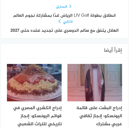
السابق
انطلاق بطولة LIV Golf الرياض غدًا بمشاركة نجوم العالم
التالي
الهلال يتفق مع سالم الدوسري على تجديد عقده حتى 2027
إقرأ أيضا
إدراج البشت على قائمة
إدراج الكشري المصري في
اليونسكو: إنجاز ثقافي
قوائم اليونسكو: إنجاز
عربي مشترك
تاريخي للتراث الشعبي