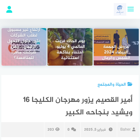
لتجاوز
لى
لمحتوى
ارتفاع غير مسبوق
لطلب الشركات
يوم الجاك فروت
على حلول التحول
عروض الجمعة
العالمي 4 يوليو:
الرقمي… وهل
البيضاء 2024
احتفاء بفاكهة
شركتك جاهزة
الشمس والرمال
استثنائية
للمنافسة؟
الحياة والمجتمع
أمير القصيم يزور مهرجان الكليجا 16
ويشيد بنجاحه الكبير
Baher
فبراير 5, 2025
0
203