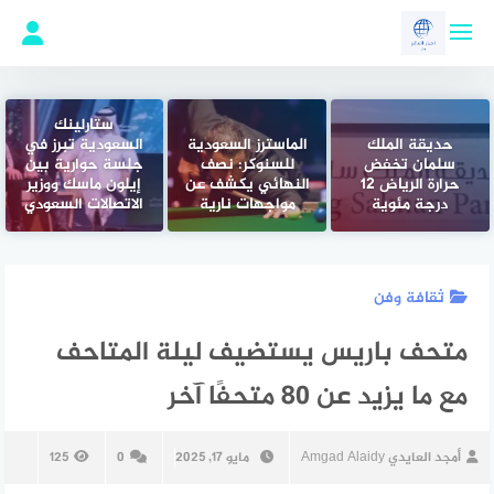
لتجاوز
لى
لمحتوى
ستارلينك
حديقة الملك
الماسترز السعودية
السعودية تبرز في
سلمان تخفض
للسنوكر: نصف
جلسة حوارية بين
حرارة الرياض 12
النهائي يكشف عن
إيلون ماسك ووزير
درجة مئوية
مواجهات نارية
الاتصالات السعودي
ثقافة وفن
متحف باريس يستضيف ليلة المتاحف
مع ما يزيد عن 80 متحفًا آخر
أمجد العايدي Amgad Alaidy
مايو 17, 2025
0
125