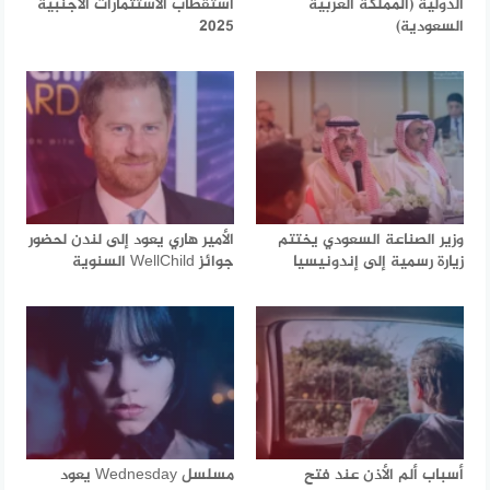
الدولية (المملكة العربية
استقطاب الاستثمارات الأجنبية
السعودية)
2025
وزير الصناعة السعودي يختتم
الأمير هاري يعود إلى لندن لحضور
زيارة رسمية إلى إندونيسيا
جوائز WellChild السنوية
أسباب ألم الأذن عند فتح
مسلسل Wednesday يعود