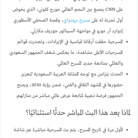
على CNN يجمع بين النجم العالمي جورج كلوني، الذي يخوض
أول تجربة له على
مسرح برودواي
، وقصة الصحفي الأسطوري
إدوارد آر. مورو في مواجهة السيناتور جوزيف مكارثي.
المسرحية حققت أرقامًا قياسية في الإيرادات، وتصدرت قوائم
المسرحيات الأعلى مشاهدة، ما يعكس شغف الجمهور السعودي
والعالمي بمتابعة جديد المسرح العالمي.
الحدث يتزامن مع توجه المملكة العربية السعودية لتعزيز
حضورها في المشهد الثقافي والفني، ضمن رؤية 2030، ويمنح
الجمهور فرصة ذهبية لمتابعة عرض عالمي مباشر من منازلهم.
لماذا يعد هذا البث المباشر حدثًا استثنائيًا؟
لأول مرة في تاريخ المسرح، يتم بث المسرحية مباشرة عبر شاشة