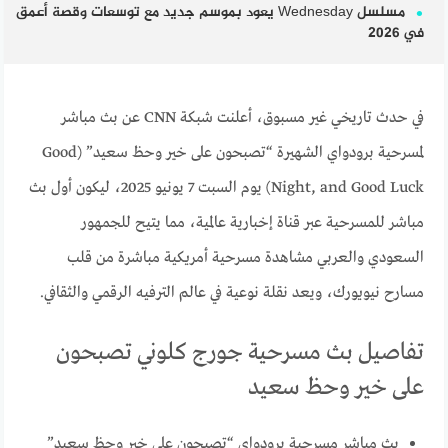
مسلسل Wednesday يعود بموسم جديد مع توسعات وقصة أعمق
في 2026
في حدث تاريخي غير مسبوق، أعلنت شبكة CNN عن بث مباشر
لمسرحية برودواي الشهيرة “تصبحون على خير وحظ سعيد” (Good
Night, and Good Luck) يوم السبت 7 يونيو 2025، ليكون أول بث
مباشر للمسرحية عبر قناة إخبارية عالمية، مما يتيح للجمهور
السعودي والعربي مشاهدة مسرحية أمريكية مباشرة من قلب
مسارح نيويورك، ويعد نقلة نوعية في عالم الترفيه الرقمي والثقافي.
تفاصيل بث مسرحية جورج كلوني تصبحون
على خير وحظ سعيد
بث مباشر مسرحية برودواي “تصبحون على خير وحظ سعيد”