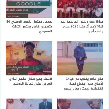
مباراة مصر وبنين الحاسمة بدور
جوجل يحتفل باليوم الوطني 94
الـ16 لأمم أفريقيا 2025 على
بتصميم خاص يعكس التراث
ملعب أدرار
السعودي
علي ماهر يقترب من قيادة
الاتحاد يعير طلال حاجي لنادي
الأهلي بعد اجتماع لجنة
الرياض حتى نهاية الموسم
التخطيط لبحث رحيل ريبيرو