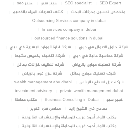
SEO Expert
SEO specialist
خبير سيو
خبير seo
متخصص تحسين محركات البحث
كشف تسربات المياه بالقصيم
Outsourcing Services company in dubai
hr services company in dubai
outsourced finance solutions in dubai
شركة حلول الاعمال في دبي
شركة ادارة الموارد البشرية في دبي
شركة محاسبة مالية في دبي
شركة تنظيف بخميس مشيط
شركة تسليك مجاري بالرياض
شركه تنظيف خزانات بحائل
شركه تسليك مجاري بحائل
شركة عزل فوم بالرياض
شركة عزل اسطح بالرياض
wealth management abu dhabi
investment advisory
private wealth management dubai
خبير سيو
Business Consulting in Dubai
مكتب محاماة
محامي في الشيخ زايد
محامي في اكتوبر
مكتب اللواء أحمد غريب للمحاماة والإستشارات القانونية
مكتب اللواء أحمد غريب للمحاماة والإستشارات القانونية