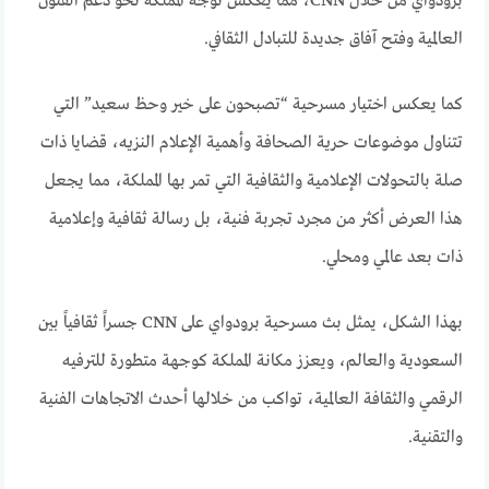
برودواي من خلال CNN، مما يعكس توجه المملكة نحو دعم الفنون
العالمية وفتح آفاق جديدة للتبادل الثقافي.
كما يعكس اختيار مسرحية “تصبحون على خير وحظ سعيد” التي
تتناول موضوعات حرية الصحافة وأهمية الإعلام النزيه، قضايا ذات
صلة بالتحولات الإعلامية والثقافية التي تمر بها المملكة، مما يجعل
هذا العرض أكثر من مجرد تجربة فنية، بل رسالة ثقافية وإعلامية
ذات بعد عالمي ومحلي.
بهذا الشكل، يمثل بث مسرحية برودواي على CNN جسراً ثقافياً بين
السعودية والعالم، ويعزز مكانة المملكة كوجهة متطورة للترفيه
الرقمي والثقافة العالمية، تواكب من خلالها أحدث الاتجاهات الفنية
والتقنية.