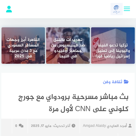
لتجاوز
لى
لمحتوى
تهديدات بالقتل
القاهرة أبرز وجهات
تركيا تدعو الفيفا
ضد فينيسيوس من
المسافر السعودي
واليويفا إلى تعليق
جماهير أوفييدو
مع 3 مدن عربية
إسرائيل رياضيًا فورًا
في الليجا
في 2025
ثقافة وفن
بث مباشر مسرحية برودواي مع جورج
كلوني على CNN لأول مرة
أمجد العايدي Amgad Alaidy
آخر تحديث:
مايو 17, 2025
0