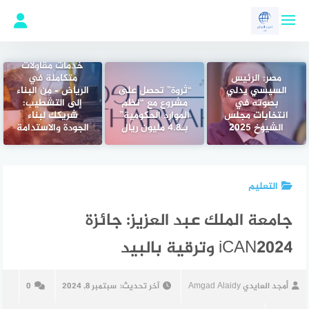
لتجاوز
لى
لمحتوى
خدمات مقاولات
مصر: الرئيس
متكاملة في
السيسي يدلي
“ثروة” تحصل على
الرياض – من البناء
بصوته في
مشروع مع “نظم
إلى التشطيب:
انتخابات مجلس
الموارد الحكومية”
شريكك لبناء
الشيوخ 2025
بـ4.8 مليون ريال
الجودة والاستدامة
التعليم
جامعة الملك عبد العزيز: جائزة
iCAN2024 وترقية بالبيد
أمجد العايدي Amgad Alaidy
آخر تحديث:
سبتمبر 8, 2024
0