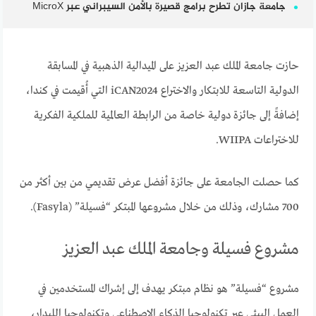
جامعة جازان تطرح برامج قصيرة بالأمن السيبراني عبر MicroX
حازت جامعة الملك عبد العزيز على الميدالية الذهبية في المسابقة
الدولية التاسعة للابتكار والاختراع iCAN2024 التي أُقيمت في كندا،
إضافةً إلى جائزة دولية خاصة من الرابطة العالمية للملكية الفكرية
للاختراعات WIIPA.
كما حصلت الجامعة على جائزة أفضل عرض تقديمي من بين أكثر من
700 مشارك، وذلك من خلال مشروعها المبتكر “فسيلة” (Fasyla).
مشروع فسيلة وجامعة الملك عبد العزيز
مشروع “فسيلة” هو نظام مبتكر يهدف إلى إشراك المستخدمين في
العمل البيئي عبر تكنولوجيا الذكاء الاصطناعي وتكنولوجيا الليدار،