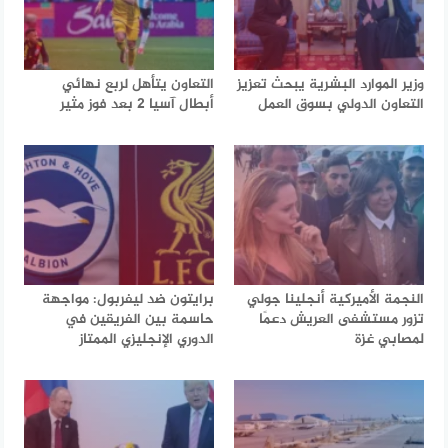
وزير الموارد البشرية يبحث تعزيز
التعاون يتأهل لربع نهائي
التعاون الدولي بسوق العمل
أبطال آسيا 2 بعد فوز مثير
النجمة الأميركية أنجلينا جولي
برايتون ضد ليفربول: مواجهة
تزور مستشفى العريش دعمًا
حاسمة بين الفريقين في
لمصابي غزة
الدوري الإنجليزي الممتاز