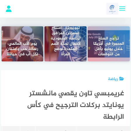
لتجاوز
لى
لمحتوى
نيويورك.. افتتاح
المعرض المرافق
تراجع السلع
لرئاسة السعودية
المعمرة في أمريكا
لأعمال لجنة الأمم
يوم الأب العالمي:
خلال يوليو بأقل
المتحدة لوضع
رسالة حب وامتنان
من التوقعات
المرأة
لكل أب في حياتنا
رياضة
غريمبسي تاون يقصي مانشستر
يونايتد بركلات الترجيح في كأس
الرابطة