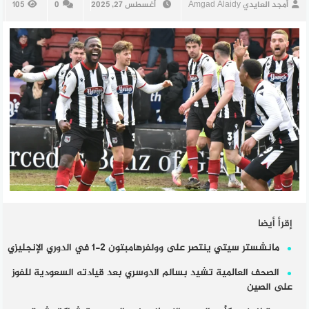
أمجد العايدي Amgad Alaidy
أغسطس 27, 2025
0
105
إقرأ أيضا
مانشستر سيتي ينتصر على وولفرهامبتون 2-1 في الدوري الإنجليزي
الصحف العالمية تشيد بسالم الدوسري بعد قيادته السعودية للفوز
على الصين