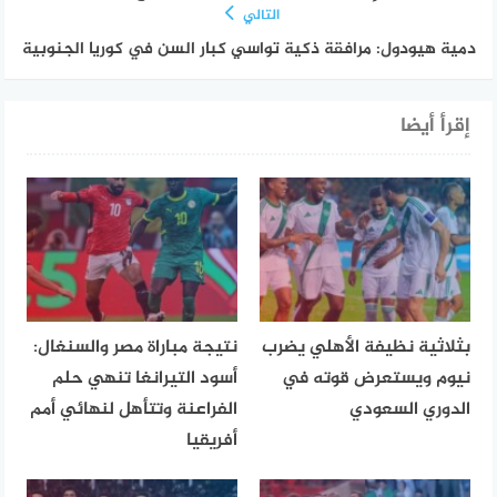
التالي
دمية هيودول: مرافقة ذكية تواسي كبار السن في كوريا الجنوبية
إقرأ أيضا
بثلاثية نظيفة الأهلي يضرب
نتيجة مباراة مصر والسنغال:
نيوم ويستعرض قوته في
أسود التيرانغا تنهي حلم
الدوري السعودي
الفراعنة وتتأهل لنهائي أمم
أفريقيا