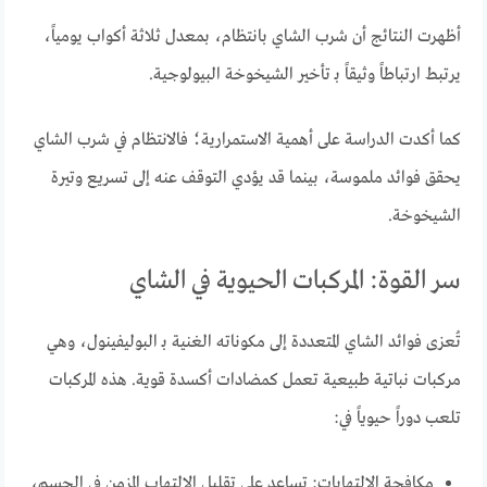
أظهرت النتائج أن شرب الشاي بانتظام، بمعدل ثلاثة أكواب يومياً،
يرتبط ارتباطاً وثيقاً بـ تأخير الشيخوخة البيولوجية.
كما أكدت الدراسة على أهمية الاستمرارية؛ فالانتظام في شرب الشاي
يحقق فوائد ملموسة، بينما قد يؤدي التوقف عنه إلى تسريع وتيرة
الشيخوخة.
سر القوة: المركبات الحيوية في الشاي
تُعزى فوائد الشاي المتعددة إلى مكوناته الغنية بـ البوليفينول، وهي
مركبات نباتية طبيعية تعمل كمضادات أكسدة قوية. هذه المركبات
تلعب دوراً حيوياً في:
مكافحة الالتهابات: تساعد على تقليل الالتهاب المزمن في الجسم،