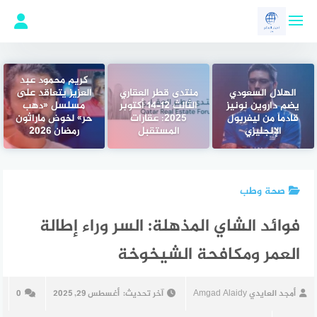
لتجاوز
لى
لمحتوى
كريم محمود عبد
الهلال السعودي
منتدى قطر العقاري
العزيز يتعاقد على
يضم داروين نونيز
الثالث 12–14 أكتوبر
مسلسل «دهب
قادماً من ليفربول
2025: عقارات
حر» لخوض ماراثون
الإنجليزي
المستقبل
رمضان 2026
صحة وطب
فوائد الشاي المذهلة: السر وراء إطالة
العمر ومكافحة الشيخوخة
أمجد العايدي Amgad Alaidy
آخر تحديث:
أغسطس 29, 2025
0