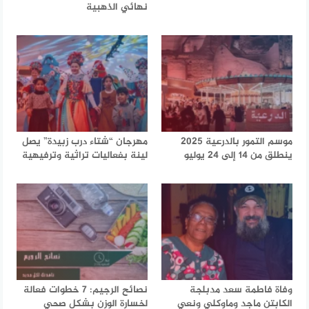
نهائي الذهبية
موسم التمور بالدرعية 2025
مهرجان “شتاء درب زبيدة” يصل
ينطلق من 14 إلى 24 يوليو
لينة بفعاليات تراثية وترفيهية
وفاة فاطمة سعد مدبلجة
نصائح الرجيم: 7 خطوات فعالة
الكابتن ماجد وماوكلي ونعي
لخسارة الوزن بشكل صحي