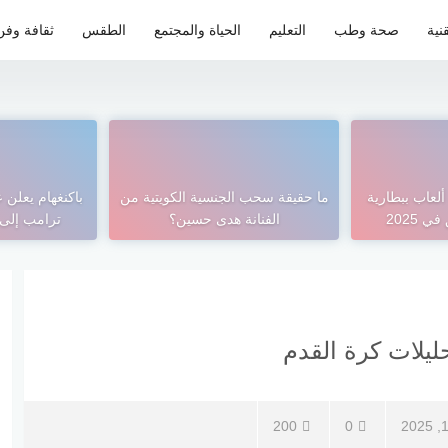
نية
صحة وطب
التعليم
الحياة والمجتمع
الطقس
ثقافة وفن
: هاتف ألعاب ببطارية
ما حقيقة سحب الجنسية الكويتية من
باكنغهام يعلن 
 2025
الفنانة هدى حسين؟
ترامب إلى 
ليلات كرة القدم
200
0