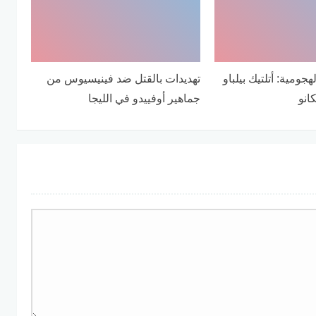
ومية: أتلتيك بيلباو
تهديدات بالقتل ضد فينيسيوس من
انو
جماهير أوفييدو في الليجا