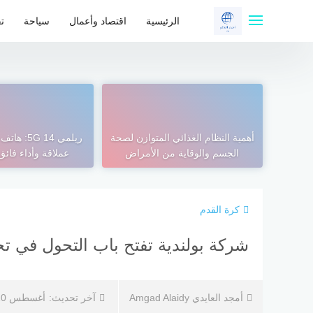
لتجاوز
لى
الرئيسية
اقتصاد وأعمال
سياحة
تق
لمحتوى
أهمية النظام الغذائي المتوازن لصحة
ريلمي 14 5G
الجسم والوقاية من الأمراض
عملاقة وأداء فائق في
كرة القدم
شركة بولندية تفتح باب التحول في تح
أمجد العايدي Amgad Alaidy
آخر تحديث:
أغسطس 10, 2025