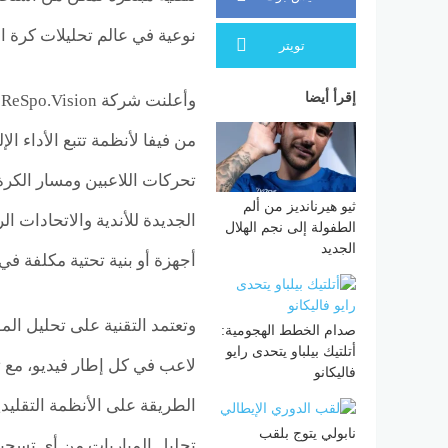
نوعية في عالم تحليلات كرة ا
تويتر
إقرأ أيضا
و
من فيفا لأنظمة تتبع الأداء ا
تحركات اللاعبين ومسار الكرة 
ثيو هيرنانديز من ألم
الجديدة للأندية والاتحادات ا
الطفولة إلى نجم الهلال
الجديد
أجهزة أو بنية تحتية مكلفة في
صدام الخطط الهجومية:
أتلتيك بيلباو يتحدى رايو
لاعب في كل إطار فيديو، مع 
فاليكانو
الطريقة على الأنظمة التقليد
نابولي يتوج بلقب
تحليل المباريات من أي تسجيل