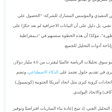
يس التنفيذي والمؤسس المشارك للشركة: “الحصول على
قني، بل دليل على أن البيانات الاحترافية لم تعد حكرًا على
لمتطورة”، مؤكدًا أن هذه الخطوة ستسهم في “ديمقراطية
تاحة أدوات التحليل للجميع.
وتأتي هذه الخطوة في ظل نمو سوق تحليلات الرياضة عالميًا ليقترب من 4.6 مليار دولار،
برى في تقديم حلول تعتمد على
الذكاء الاصطناعي
، وتضم
تحادات كروية كبرى مثل اتحاد أمريكا الجنوبية (كونميبول)
كاف) والاتحاد البولندي.
لتحليل الفني، إذ تتيح إعادة بناء المباريات افتراضيًا وتوفير