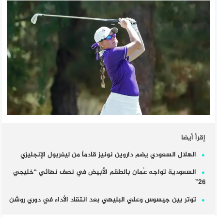
إقرأ أيضا
الهلال السعودي يضم داروين نونيز قادماً من ليفربول الإنجليزي
السعودية تواجه عُمان بالطقم الأبيض في نصف نهائي “خليجي
26”
توتر بين جيسوس وعلي البليهي بعد انتقاد الأداء في دوري روشن