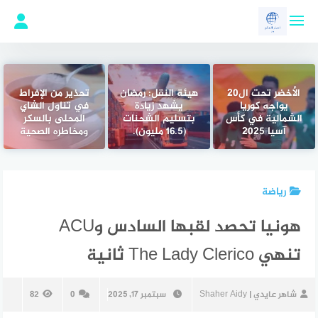
لتجاوز
لى
لمحتوى
الأخضر تحت ال20
هيئة النقل: رمضان
تحذير من الإفراط
يواجه كوريا
يشهد زيادة
في تناول الشاي
الشمالية في كأس
بتسليم الشحنات
المحلى بالسكر
آسيا 2025
(16.5 مليون).
ومخاطره الصحية
رياضة
هونيا تحصد لقبها السادس وACU
تنهي The Lady Clerico ثانية
شاهر عايدي | Shaher Aidy
سبتمبر 17, 2025
0
82