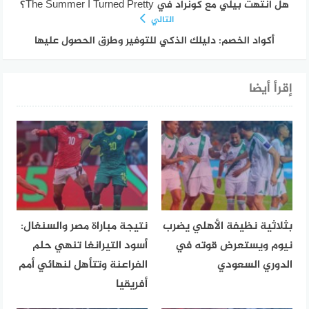
هل انتهت بيلي مع كونراد في The Summer I Turned Pretty؟
التالي
أكواد الخصم: دليلك الذكي للتوفير وطرق الحصول عليها
إقرأ أيضا
بثلاثية نظيفة الأهلي يضرب
نتيجة مباراة مصر والسنغال:
نيوم ويستعرض قوته في
أسود التيرانغا تنهي حلم
الدوري السعودي
الفراعنة وتتأهل لنهائي أمم
أفريقيا