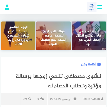
لتجاوز
لى
لمحتوى
اليوم العالمي
كلمة السيسي
فوائد الدوبامين
للصحافة: تطور
خلال توقيع اتفاق
للصحة: هرمون
الإعلام السعودي
إنهاء الحرب في
المتعة يعزز الشفاء
ودوره في رؤية
غزة
والمزاج
2030
ثقافة وفن
نشوى مصطفى تنعي زوجها برسالة
مؤثرة وتطلب الدعاء له
Eman Ayman
ديسمبر 28, 2024
0
221