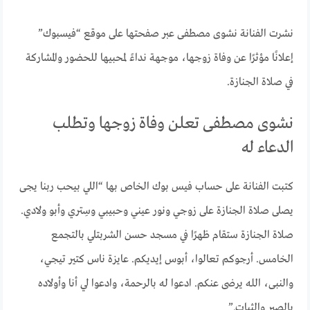
نشرت الفنانة نشوى مصطفى عبر صفحتها على موقع “فيسبوك”
إعلانًا مؤثرًا عن وفاة زوجها، موجهة نداءً لمحبيها للحضور والمشاركة
في صلاة الجنازة.
نشوى مصطفى تعلن وفاة زوجها وتطلب
الدعاء له
كتبت الفنانة على حساب فيس بوك الخاص بها “اللي بيحب ربنا يجى
يصلى صلاة الجنازة على زوجي ونور عيني وحبيبي وسِتري وأبو ولادي.
صلاة الجنازة ستقام ظهرًا في مسجد حسن الشربتلي بالتجمع
الخامس. أرجوكم تعالوا، أبوس إيديكم. عايزة ناس كتير تيجي،
والنبى، الله يرضى عنكم. ادعوا له بالرحمة، وادعوا لي أنا وأولاده
بالصبر والثبات.”