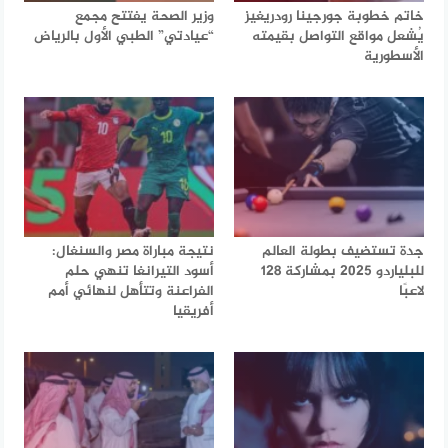
خاتم خطوبة جورجينا رودريغيز
وزير الصحة يفتتح مجمع
يُشعل مواقع التواصل بقيمته
“عيادتي” الطبي الأول بالرياض
الأسطورية
جدة تستضيف بطولة العالم
نتيجة مباراة مصر والسنغال:
للبلياردو 2025 بمشاركة 128
أسود التيرانغا تنهي حلم
لاعبًا
الفراعنة وتتأهل لنهائي أمم
أفريقيا