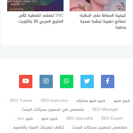
كيفية الحفاظ على البشرة:
SSC تستعد لتغطية كأس
نصائح ذهبية لبشرة صحية
الخليج العربي 26 بالكويت
ونضرة
خبير سيو
خبير سيو محترف
SEO instructor
SEO Trainer
SEO Manager
متخصص في تحسين محركات البحث
SEO Expert
SEO specialist
خبير سيو
خبير seo
متخصص تحسين محركات البحث
كشف تسربات المياه بالقصيم