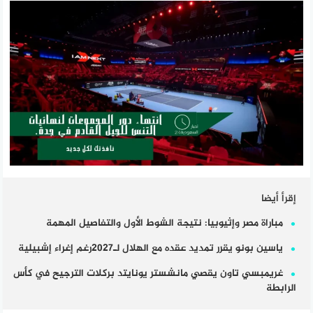
إقرأ أيضا
مباراة مصر وإثيوبيا: نتيجة الشوط الأول والتفاصيل المهمة
ياسين بونو يقرر تمديد عقده مع الهلال لـ2027رغم إغراء إشبيلية
غريمبسي تاون يقصي مانشستر يونايتد بركلات الترجيح في كأس
الرابطة