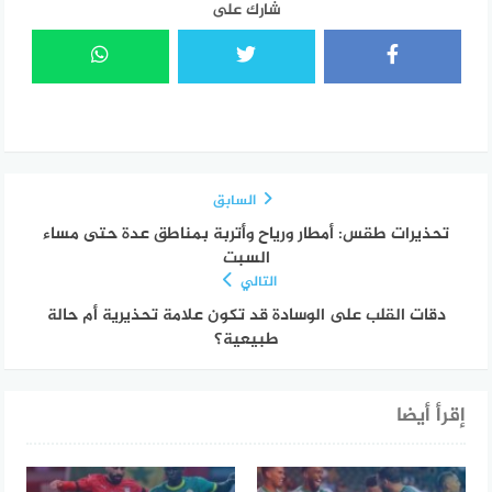
شارك على
السابق
تحذيرات طقس: أمطار ورياح وأتربة بمناطق عدة حتى مساء
السبت
التالي
دقات القلب على الوسادة قد تكون علامة تحذيرية أم حالة
طبيعية؟
إقرأ أيضا