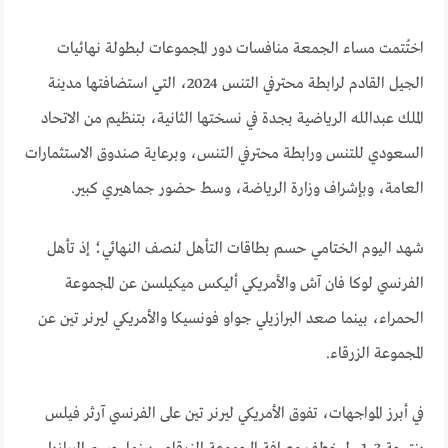
اختُتمت مساء الجمعة منافسات دور المجموعات لبطولة نهائيات
الجيل القادم لرابطة محترفي التنس 2024، التي استضافتها مدينة
الملك عبدالله الرياضية بجدة في نسختها الثانية، بتنظيم من الاتحاد
السعودي للتنس ورابطة محترفي التنس، وبرعاية صندوق الاستثمارات
العامة، وبإشراف وزارة الرياضة، وسط حضور جماهيري كبير.
شهد اليوم الختامي حسم بطاقات التأهل لنصف النهائي؛ إذ تأهل
الفرنسي لوكا فان آش والأمريكي أليكس ميكيلسن عن المجموعة
الحمراء، بينما صعد البرازيلي جواو فونسيكا والأمريكي ليرنر تين عن
المجموعة الزرقاء.
في أبرز المواجهات، تفوق الأمريكي ليرنر تين على الفرنسي آرثر فيلس