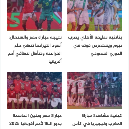
بثلاثية نظيفة الأهلي يضرب
نتيجة مباراة مصر والسنغال:
نيوم ويستعرض قوته في
أسود التيرانغا تنهي حلم
الدوري السعودي
الفراعنة وتتأهل لنهائي أمم
أفريقيا
كيفية مشاهدة مباراة
مباراة مصر وبنين الحاسمة
المغرب ونيجيريا في كأس
بدور الـ16 لأمم أفريقيا 2025