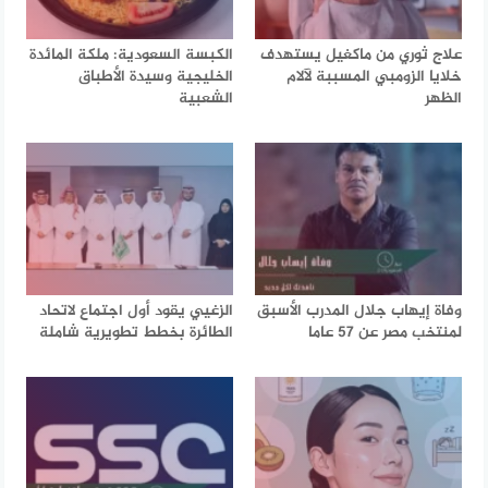
علاج ثوري من ماكغيل يستهدف
الكبسة السعودية: ملكة المائدة
خلايا الزومبي المسببة لآلام
الخليجية وسيدة الأطباق
الظهر
الشعبية
وفاة إيهاب جلال المدرب الأسبق
الزغيي يقود أول اجتماع لاتحاد
لمنتخب مصر عن 57 عاما
الطائرة بخطط تطويرية شاملة