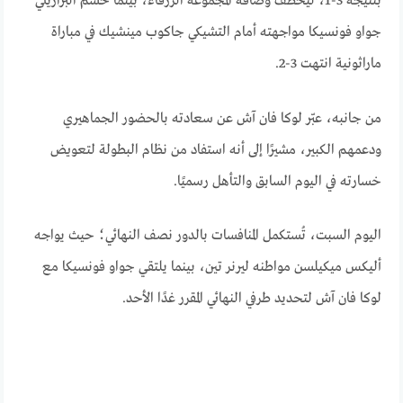
بنتيجة 3-1، ليخطف وصافة المجموعة الزرقاء، بينما حسم البرازيلي
جواو فونسيكا مواجهته أمام التشيكي جاكوب مينشيك في مباراة
ماراثونية انتهت 3-2.
من جانبه، عبّر لوكا فان آش عن سعادته بالحضور الجماهيري
ودعمهم الكبير، مشيرًا إلى أنه استفاد من نظام البطولة لتعويض
خسارته في اليوم السابق والتأهل رسميًا.
اليوم السبت، تُستكمل المنافسات بالدور نصف النهائي؛ حيث يواجه
أليكس ميكيلسن مواطنه ليرنر تين، بينما يلتقي جواو فونسيكا مع
لوكا فان آش لتحديد طرفي النهائي المقرر غدًا الأحد.