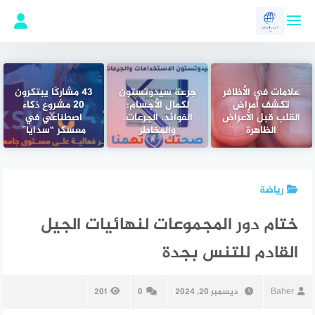
لتجاوز
لى
لمحتوى
علامات في الأظافر
جرعة سيدوتستون
43 مشاركًا يبتكرون
تكشف أمراض
لكمال الأجسام:
20 مشروع ذكاء
القلب قبل الأعراض
الفوائد، الجرعات،
اصطناعي في
الظاهرة
والمخاطر
معسكر “سدايا”
رياضة
ختام دور المجموعات لنهائيات الجيل
القادم للتنس بجدة
Baher
ديسمبر 20, 2024
0
201