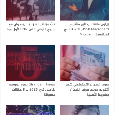
إيلون ماسك يطلق مشروع
بث مباشر مسرحية برودواي مع
Macrohard للذكاء الاصطناعي
جورج كلوني على CNN لأول مرة
لمنافسة Microsoft
صرف الضمان الاجتماعي شهر
Stranger Things يعود بموسم
أكتوبر: موعد صرف الضمان
خامس في 2025 بـ 8 حلقات
وشروط الأهلية
مشوقة!