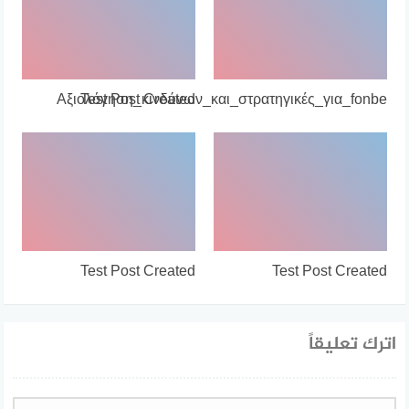
Αξιολόγηση_κινδύνων_και_στρατηγικές_για_fonbe
Test Post Created
Test Post Created
Test Post Created
اترك تعليقاً