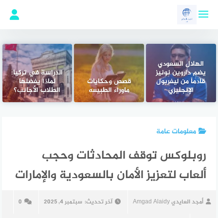
لتجاوز
لى
لمحتوى
الهلال السعودي
يضم داروين نونيز
الدراسة في تركيا:
قادماً من ليفربول
قصص وحكايات
لماذا يفضلها
الإنجليزي
ماوراء الطبيعه
الطلاب الأجانب؟
معلومات عامة
روبلوكس توقف المحادثات وحجب
ألعاب لتعزيز الأمان بالسعودية والإمارات
أمجد العايدي Amgad Alaidy
آخر تحديث:
سبتمبر 4, 2025
0