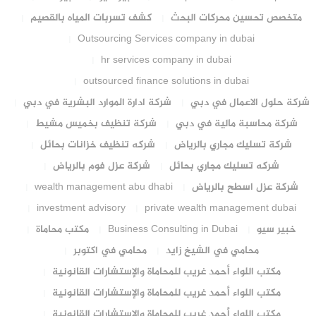
متخصص تحسين محركات البحث
كشف تسربات المياه بالقصيم
Outsourcing Services company in dubai
hr services company in dubai
outsourced finance solutions in dubai
شركة حلول الاعمال في دبي
شركة ادارة الموارد البشرية في دبي
شركة محاسبة مالية في دبي
شركة تنظيف بخميس مشيط
شركة تسليك مجاري بالرياض
شركه تنظيف خزانات بحائل
شركه تسليك مجاري بحائل
شركة عزل فوم بالرياض
شركة عزل اسطح بالرياض
wealth management abu dhabi
investment advisory
private wealth management dubai
خبير سيو
Business Consulting in Dubai
مكتب محاماة
محامي في الشيخ زايد
محامي في اكتوبر
مكتب اللواء أحمد غريب للمحاماة والإستشارات القانونية
مكتب اللواء أحمد غريب للمحاماة والإستشارات القانونية
مكتب اللواء أحمد غريب للمحاماة والإستشارات القانونية