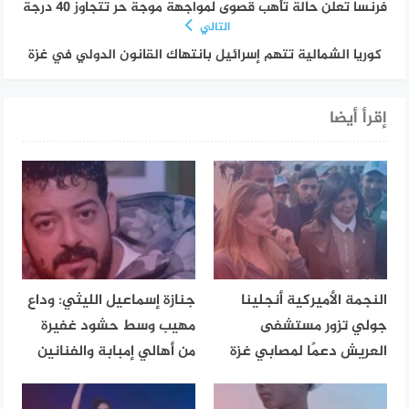
فرنسا تعلن حالة تأهب قصوى لمواجهة موجة حر تتجاوز 40 درجة
التالي
كوريا الشمالية تتهم إسرائيل بانتهاك القانون الدولي في غزة
إقرأ أيضا
النجمة الأميركية أنجلينا
جنازة إسماعيل الليثي: وداع
جولي تزور مستشفى
مهيب وسط حشود غفيرة
العريش دعمًا لمصابي غزة
من أهالي إمبابة والفنانين