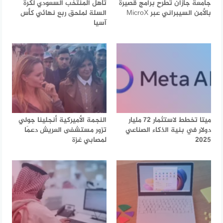
جامعة جازان تطرح برامج قصيرة
تأهل المنتخب السعودي لكرة
بالأمن السيبراني عبر MicroX
السلة لملحق ربع نهائي كأس
آسيا
ميتا تخطط لاستثمار 72 مليار
النجمة الأميركية أنجلينا جولي
دولار في بنية الذكاء الصناعي
تزور مستشفى العريش دعمًا
2025
لمصابي غزة