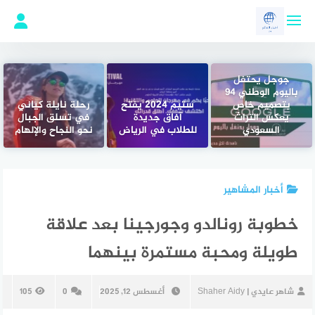
لتجاوز
لى
لمحتوى
جوجل يحتفل
باليوم الوطني 94
بتصميم خاص
ستيم 2024 يفتح
رحلة نايلة كياني
يعكس التراث
آفاق جديدة
في تسلق الجبال
السعودي
للطلاب في الرياض
نحو النجاح والإلهام
أخبار المشاهير
خطوبة رونالدو وجورجينا بعد علاقة
طويلة ومحبة مستمرة بينهما
شاهر عايدي | Shaher Aidy
أغسطس 12, 2025
0
105