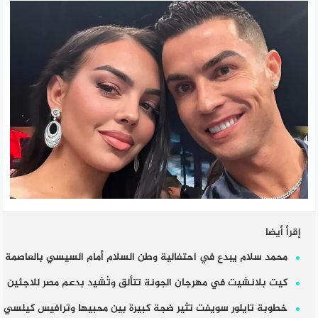
إقرأ أيضا
محمد سلام يبدع في احتفالية وطن السلام أمام السيسي بالعاصمة
كيت بلانشيت في مهرجان الجونة تتألق وتُشيد بدعم مصر للاجئين
خطوبة تايلور سويفت تثير ضجة كبيرة بين محبيها وترافيس كيلسي