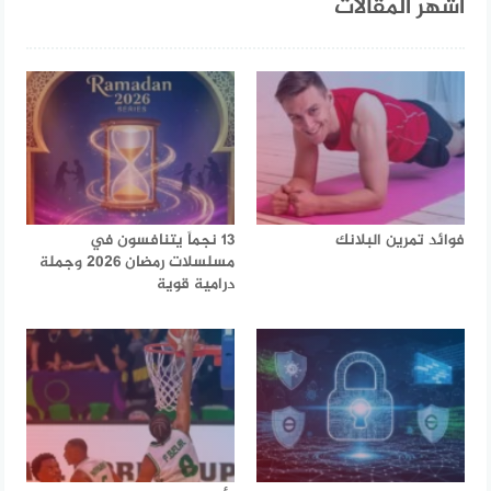
أشهر المقالات
فوائد تمرين البلانك
13 نجماً يتنافسون في
مسلسلات رمضان 2026 وجملة
درامية قوية