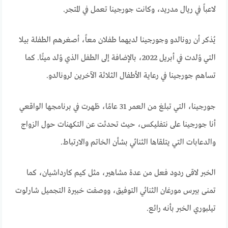
لاعباً في ريال مدريد، وكانت جورجينا تعمل في المتجر.
يُذكر أن رونالدو وجورجينا لديهما طفلان معاً، أصغرهم الطفلة بيلا
التي وُلدت في أبريل 2022، بالإضافة إلى الطفل الذي وُلد ميتًا. كما
تساهم جورجينا في رعاية الأطفال الثلاثة الآخرين لرونالدو.
جورجينا، التي تبلغ من العمر 31 عامًا، ظهرت في برنامجها الواقعي
أنا جورجينا على نتفليكس، حيث تحدثت عن التكهنات حول الزواج
والدعابات التي يتلقاها الثنائي بشأن الخاتم والارتباط.
الخبر لاقى ردود فعل من عدة مشاهير، مثل كيم كارداشيان، كما
تمنى بيرس مورغان الثنائي التوفيق، ووصفت خبيرة التجميل شارلوت
تيلبوري الخبر بأنه رائع.