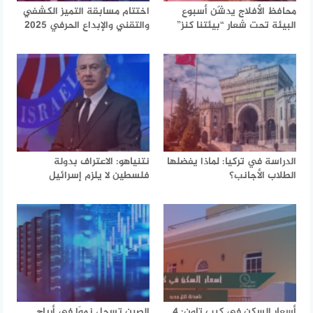
محافظ الأفلاج يدشّن أسبوع
اختتام مسابقة التميز الكشفي
البيئة تحت شعار “بيئتنا كنز”
والتقني والإبداع الحرفي 2025
الدراسة في تركيا: لماذا يفضلها
نتنياهو: الاعتراف بدولة
الطلاب الأجانب؟
فلسطين لا يلزم إسرائيل
أسعار السكن في كيب تاون: 4
الصين تسجل نموًا في أرباح