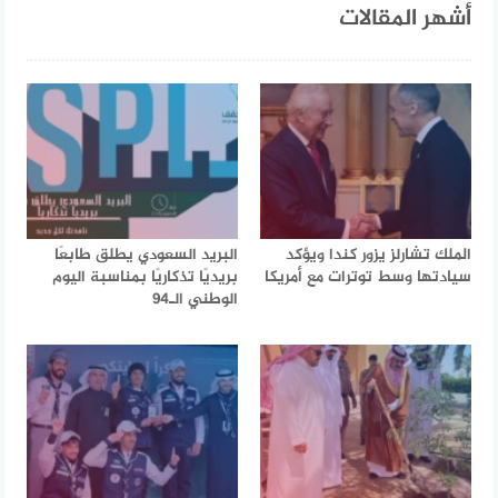
أشهر المقالات
الملك تشارلز يزور كندا ويؤكد
البريد السعودي يطلق طابعًا
سيادتها وسط توترات مع أمريكا
بريديًا تذكاريًا بمناسبة اليوم
الوطني الـ94