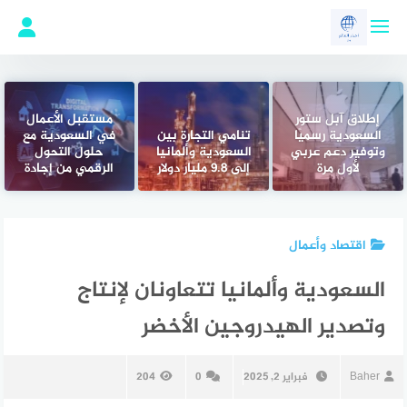
لتجاوز
لى
لمحتوى
إطلاق آبل ستور
مستقبل الأعمال
السعودية رسميًا
تنامي التجارة بين
في السعودية مع
وتوفير دعم عربي
السعودية وألمانيا
حلول التحول
لأول مرة
إلى 9.8 مليار دولار
الرقمي من إجادة
اقتصاد وأعمال
السعودية وألمانيا تتعاونان لإنتاج
وتصدير الهيدروجين الأخضر
Baher
فبراير 2, 2025
0
204