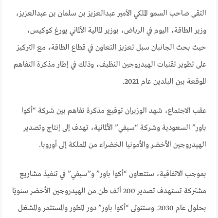
التقى صاحب السمو الملكي الأمير عبدالعزيز بن سلمان بن عبدالعزيز،
وزير الطاقة، اليوم في الرياض، بوزير المالية الألماني يورغ كوكيس،
حيث بحث الجانبان سبل تعزيز التعاون في قطاع الطاقة، مع التركيز
على تطوير تقنيات الهيدروجين النظيف، وذلك في إطار مذكرة التفاهم
الموقعة بين البلدين عام 2021.
عقب الاجتماع، شهد الوزيران توقيع مذكرة تفاهم بين شركة “أكوا
باور” السعودية وشركة “سيفي” الألمانية، تهدف إلى إنتاج وتصدير
الهيدروجين الأخضر والأمونيا الخضراء من المملكة إلى أوروبا.
بموجب الاتفاقية، ستتعاون “أكوا باور” و”سيفي” في تنفيذ مشاريع
مشتركة تستهدف تصدير 200 ألف طن من الهيدروجين الأخضر سنويًا
بحلول عام 2030. وستتولى “أكوا باور” دور المطور والمستثمر والمشغل