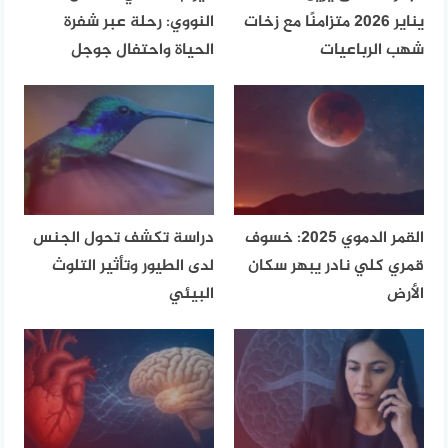
يناير 2026 متزامنًا مع زخات
النووي: رحلة عبر شفرة
شهب الرباعيات
الحياة واحتفال جوجل
القمر الدموي 2025: خسوف
دراسة تكشف تحول الجنس
قمري كلي نادر يبهر سكان
لدى الطيور وتأثير التلوث
الأرض
البيئي