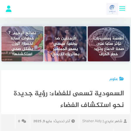
لتجاوز
لى
لمحتوى
نصائح الرجيم: 7
أطعمة ومشروبات
الأرجنتين ضد
خطوات فعالة
تؤثر سلبًا على
بولفيا: ميسي
لخسارة الوزن
صحة الدماغ وتزيد
يسحر الجماهير
بشكل صحي
خطر الخرف
بهاتريك تاريخي
استكشفها!
علوم
السعودية تسعى للفضاء: رؤية جديدة
نحو استكشاف الفضاء
شاهر عايدي | Shaher Aidy
آخر تحديث:
مايو 9, 2025
0