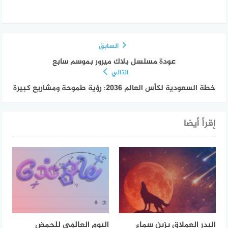
السابق
عودة مسلسل بلاك ميرور بموسم سابع
التالي
خطة السعودية لكأس العالم 2036: رؤية طموحة ومشاريع كبيرة
إقرأ أيضا
البدر العملاق يزين سماء
اليوم العالمي للحمض