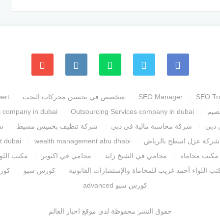
SEO Tr
SEO Manager
متخصص في تحسين محركات البحث
ert
صيم
Outsourcing Services company in dubai
s company in dubai
 دبي
شركة محاسبة مالية في دبي
شركة تنظيف بخميس مشيط
ش
شركة عزل اسطح بالرياض
wealth management abu dhabi
t dubai
مكتب محاماة
محامي في الشيخ زايد
محامي في اكتوبر
مكتب اللوا
تب اللواء أحمد غريب للمحاماة والإستشارات القانونية
كورس سيو
كورس
كورس سيو advanced
حقوق النشر محفوظة لدي موقع اخبار العالم