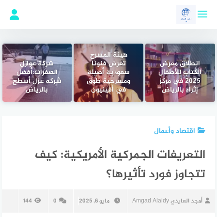
لتجاوز
لى
لمحتوى
هيئة المسرح
انطلاق معرض
تعرض فنونًا
شركة عوازل
الكتاب للأطفال
سعودية أصيلة
الصفرات:أفضل
2025 في مركز
ومسرحية طوق
شركه عزل أسطح
إثراء بالرياض
في أفينيون
بالرياض
اقتصاد وأعمال
التعريفات الجمركية الأمريكية: كيف
تتجاوز فورد تأثيرها؟
أمجد العايدي Amgad Alaidy
مايو 6, 2025
0
144