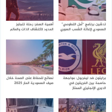
تدشين برنامج “أمل التطوعي”
أهمية السفر: رحلة تتجاوز
السعودي لإغاثة الشعب السوري
الحدود لاكتشاف الذات والعالم
برايتون ضد ليفربول: مواجهة
نصائح للحفاظ على الصحة خلال
حاسمة بين الفريقين في
صيف السعودية الحار 2025
الدوري الإنجليزي الممتاز