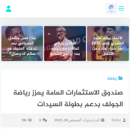
لتجاوز
لى
لمحتوى
الاتحاد يضم حامد
ماذا فعل مشعل
الغامدي حتى 2030
الأهلي ينهي
الصبياني بعد
بعد شراء عقده من
تعاقده مع ريبيرو
تدخله العنيف مع
الاتفاق
بعد تراجع النتائج
سالم الدوسري؟
رياضة
صندوق الاستثمارات العامة يعزز رياضة
الجولف بدعم بطولة السيدات
Baher
آخر تحديث:
أغسطس 28, 2025
0
196