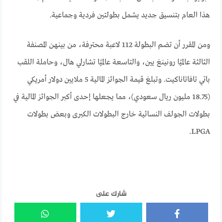
هذا العام بتنسيق جديد يشمل بطولتين فردية وجماعية.
ومن المقرر أن تضم البطولة 112 لاعبة محترفة، من بينهن المصنفة
الثالثة عالميًا رونينغ يين، والتاسعة عالميًا تشارلي هال، وحاملة اللقب
باتي تافاتاناكيت. وتبلغ قيمة الجوائز المالية 5 ملايين دولار أمريكي
(18.75 مليون ريال سعودي)، مما يجعلها إحدى أكبر الجوائز المالية في
بطولات الجولف النسائية خارج البطولات الكبرى وبعض بطولات
LPGA.
شارك على