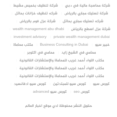
شركة محاسبة مالية في دبي
شركة تنظيف بخميس مشيط
شركة تسليك مجاري بالرياض
شركه تنظيف خزانات بحائل
شركه تسليك مجاري بحائل
شركة عزل فوم بالرياض
شركة عزل اسطح بالرياض
wealth management abu dhabi
investment advisory
private wealth management dubai
خبير سيو
Business Consulting in Dubai
مكتب محاماة
محامي في الشيخ زايد
محامي في اكتوبر
مكتب اللواء أحمد غريب للمحاماة والإستشارات القانونية
مكتب اللواء أحمد غريب للمحاماة والإستشارات القانونية
مكتب اللواء أحمد غريب للمحاماة والإستشارات القانونية
كورس سيو
كورس سيو للمبتدئين
كورس سيو ادفانسيد
كورس seo
كورس سيو advanced
حقوق النشر محفوظة لدي موقع اخبار العالم