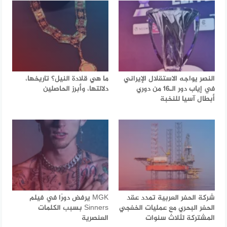
النصر يواجه الاستقلال الإيراني
ما هي قلادة النيل؟ تاريخها،
في إياب دور الـ16 من دوري
دلالتها، وأبرز الحاصلين
أبطال آسيا للنخبة
شركة الحفر العربية تمدد عقد
MGK يرفض دورًا في فيلم
الحفر البحري مع عمليات الخفجي
Sinners بسبب الكلمات
المشتركة لثلاث سنوات
العنصرية