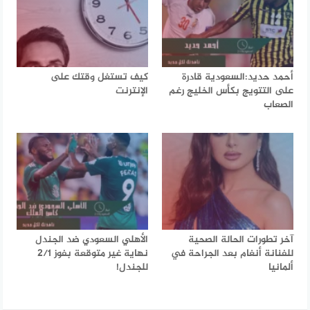
أحمد حديد:السعودية قادرة
كيف تستغل وقتك على
على التتويج بكأس الخليج رغم
الإنترنت
الصعاب
آخر تطورات الحالة الصحية
الأهلي السعودي ضد الجندل
للفنانة أنغام بعد الجراحة في
نهاية غير متوقعة بفوز 2/1
ألمانيا
للجندل!