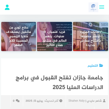
لتجاوز
لى
لمحتوى
علاج ثوري من
“دهانات الجزيرة”
فريد فلمبان، 9
ماكغيل يستهدف
توسّع حضورها
سنوات، يلهم
خلايا الزومبي
بافتتاح معارض
العالم في منتدى
المسببة لآلام
جديدة
صناع التأثير
الظهر
التعليم
جامعة جازان تفتح القبول في برامج
الدراسات العليا 2025
شاهر عايدي | Shaher Aidy
آخر تحديث:
يوليو 13, 2025
0