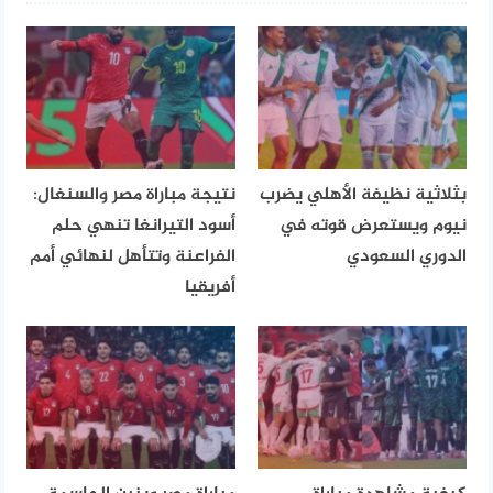
بثلاثية نظيفة الأهلي يضرب
نتيجة مباراة مصر والسنغال:
نيوم ويستعرض قوته في
أسود التيرانغا تنهي حلم
الدوري السعودي
الفراعنة وتتأهل لنهائي أمم
أفريقيا