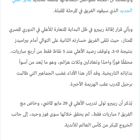
وأوضحت أن اللجنة ستواصل اجتماعاتها المكثفة لتحديد
المدير الفني
الجديد
الذي سيقود الفريق في المرحلة المقبلة.
ويأتي قرار إقالة ريبيرو في ظل البداية المتعثرة للأهلي في الدوري المصري
الممتاز، حيث تلقى الفريق خسارته الثانية على التوالي أمام بيراميدز
بنتيجة 0-2. وتوقف رصيد الأهلي عند 5 نقاط فقط من أربع مباريات،
محققًا فوزًا واحدًا وتعادلين وثلاث هزائم، وهو ما يُعد من أسوأ
بداياته التاريخية. وقد أثار هذا الأداء غضب الجماهير التي طالبت
برحيل المدرب عقب الهزيمة الأخيرة.
يُذكر أن ريبيرو تولى تدريب الأهلي في 29 مايو الماضي، وخاض مع
الفريق 7 مباريات فقط، لم يحقق خلالها سوى فوز وحيد، إلى جانب
الخروج المبكر من كأس العالم للأندية.