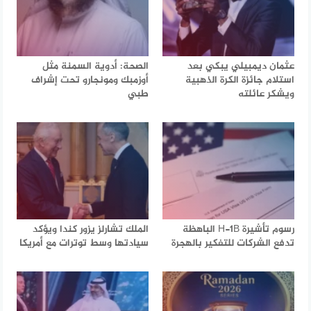
عثمان ديمبيلي يبكي بعد
الصحة: أدوية السمنة مثل
استلام جائزة الكرة الذهبية
أوزمبك ومونجارو تحت إشراف
ويشكر عائلته
طبي
رسوم تأشيرة H-1B الباهظة
الملك تشارلز يزور كندا ويؤكد
تدفع الشركات للتفكير بالهجرة
سيادتها وسط توترات مع أمريكا