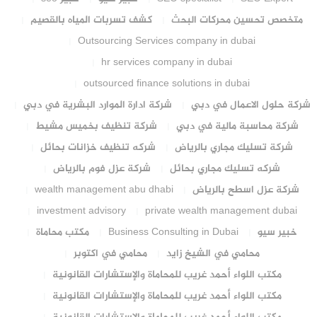
متخصص تحسين محركات البحث
كشف تسربات المياه بالقصيم
Outsourcing Services company in dubai
hr services company in dubai
outsourced finance solutions in dubai
شركة حلول الاعمال في دبي
شركة ادارة الموارد البشرية في دبي
شركة محاسبة مالية في دبي
شركة تنظيف بخميس مشيط
شركة تسليك مجاري بالرياض
شركه تنظيف خزانات بحائل
شركه تسليك مجاري بحائل
شركة عزل فوم بالرياض
شركة عزل اسطح بالرياض
wealth management abu dhabi
investment advisory
private wealth management dubai
خبير سيو
Business Consulting in Dubai
مكتب محاماة
محامي في الشيخ زايد
محامي في اكتوبر
مكتب اللواء أحمد غريب للمحاماة والإستشارات القانونية
مكتب اللواء أحمد غريب للمحاماة والإستشارات القانونية