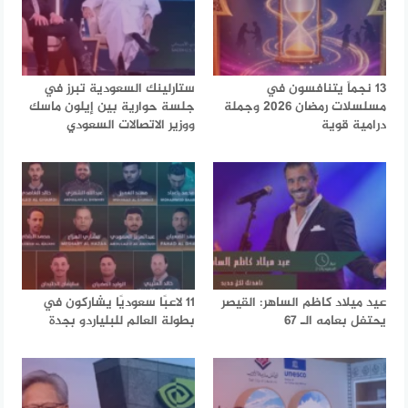
13 نجماً يتنافسون في
ستارلينك السعودية تبرز في
مسلسلات رمضان 2026 وجملة
جلسة حوارية بين إيلون ماسك
درامية قوية
ووزير الاتصالات السعودي
عيد ميلاد كاظم الساهر: القيصر
11 لاعبًا سعوديًا يشاركون في
يحتفل بعامه الـ 67
بطولة العالم للبلياردو بجدة