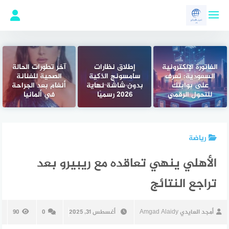
لتجاوز
لى
لمحتوى
الفاتورة الإلكترونية
إطلاق نظارات
آخر تطورات الحالة
السعودية: تعرف
سامسونج الذكية
الصحية للفنانة
على بوابتك
بدون شاشة نهاية
أنغام بعد الجراحة
للتحول الرقمي
2026 رسميًا
في ألمانيا
رياضة
الأهلي ينهي تعاقده مع ريبيرو بعد
تراجع النتائج
أمجد العايدي Amgad Alaidy
أغسطس 31, 2025
0
90