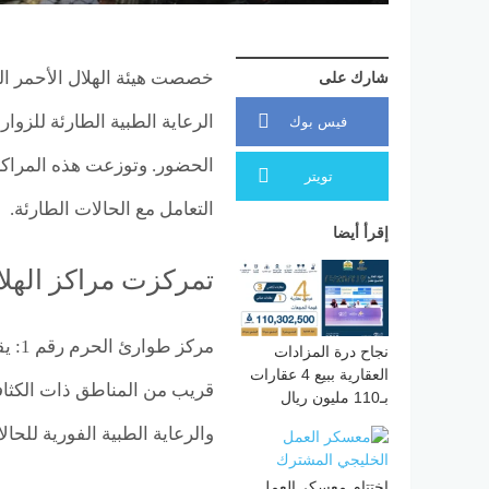
خصصت هيئة الهلال الأحمر ال
شارك على
الرعاية الطبية الطارئة للزو
فيس بوك
الحضور. وتوزعت هذه المراكز 
تويتر
التعامل مع الحالات الطارئة.
إقرأ أيضا
تمركزت مراكز الهلا
نجاح درة المزادات
العقارية ببيع 4 عقارات
قريب من المناطق ذات الكثافة 
بـ110 مليون ريال
والرعاية الطبية الفورية للح
اختتام معسكر العمل