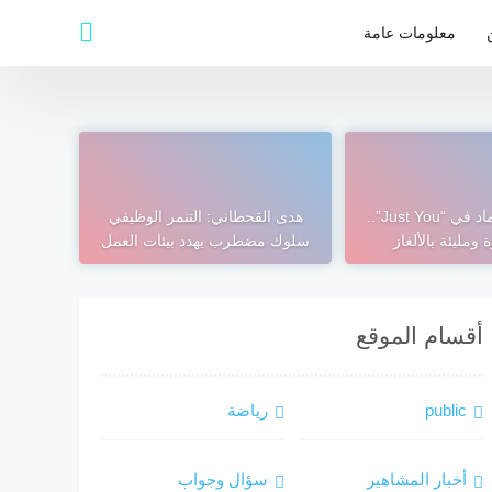
معلومات عامة
غموض تارا عماد في “Just You”..
هدى القحطاني: التنمر الوظيفي
 ومليئة بالألغاز
سلوك مضطرب يهدد بيئات العمل
أقسام الموقع
public
رياضة
أخبار المشاهير
سؤال وجواب