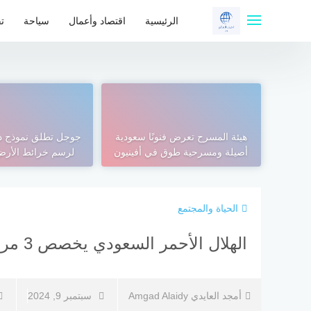
لتجاوز
لى
الرئيسية
اقتصاد وأعمال
سياحة
تق
لمحتوى
هيئة المسرح تعرض فنونًا سعودية
جوجل تطلق نموذج ذ
أصيلة ومسرحية طوق في أفينيون
لرسم خرائط الأرض 
الحياة والمجتمع
الهلال الأحمر السعودي يخصص 3 مراكز طبية طارئة بالحرم
أمجد العايدي Amgad Alaidy
سبتمبر 9, 2024