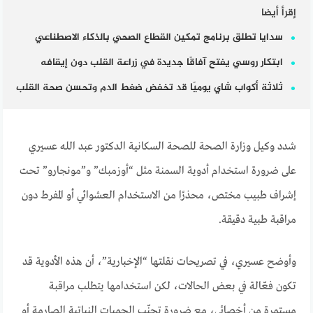
إقرأ أيضا
سدايا تطلق برنامج تمكين القطاع الصحي بالذكاء الاصطناعي
ابتكار روسي يفتح آفاقًا جديدة في زراعة القلب دون إيقافه
ثلاثة أكواب شاي يوميًا قد تخفض ضغط الدم وتحسن صحة القلب
شدد وكيل وزارة الصحة للصحة السكانية الدكتور عبد الله عسيري
على ضرورة استخدام أدوية السمنة مثل “أوزمبك” و”مونجارو” تحت
إشراف طبيب مختص، محذرًا من الاستخدام العشوائي أو المفرط دون
مراقبة طبية دقيقة.
وأوضح عسيري، في تصريحات نقلتها “الإخبارية”، أن هذه الأدوية قد
تكون فعّالة في بعض الحالات، لكن استخدامها يتطلب مراقبة
مستمرة من أخصائي، مع ضرورة تجنّب الحميات النباتية الصارمة أو