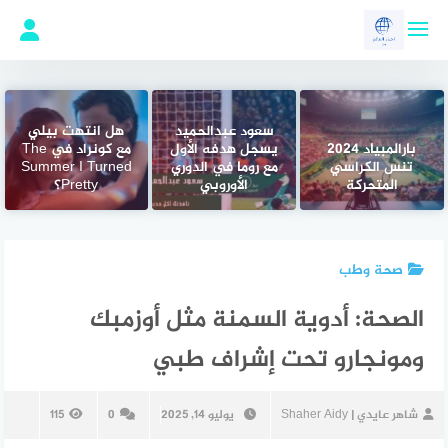
لتجاوز
لى
لمحتوى
سعود عبدالحميد
هل انتهت بيلي
بارالمبياد 2024
يسجل هدفه الأول
مع كونراد في The
تنس الكراسي
مع روما في الدوري
Summer I Turned
المتحركة
الأوروبي
Pretty؟
صحة وطب
الصحة: أدوية السمنة مثل أوزمبك
ومونجارو تحت إشراف طبي
شاهر عايدي | Shaher Aidy
يوليو 14, 2025
0
115