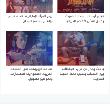
فيلم أوسكار: عودة الماموث
يوم المرأة الإماراتية: قصة نجاح
يدخل سجّل الأفلام الخيالية
وإلهام مستمر للوطن
باحث يحذر من تزايد الجلطات
صناعة الروبوتات في المملكة
بين الشباب بسبب نمط الحياة
العربية السعودية: استثمارات
الحديث
ونمو غير مسبوق