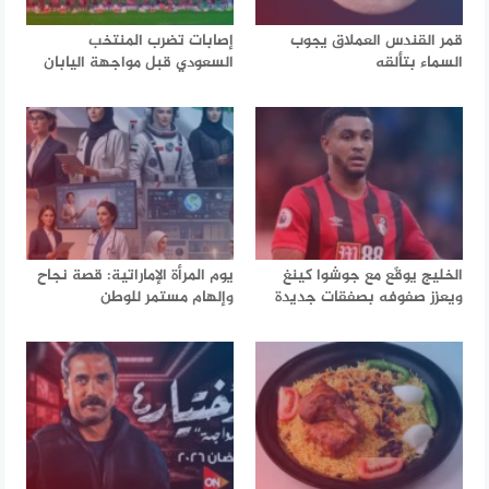
قمر القندس العملاق يجوب
إصابات تضرب المنتخب
السماء بتألقه
السعودي قبل مواجهة اليابان
الخليج يوقّع مع جوشوا كينغ
يوم المرأة الإماراتية: قصة نجاح
ويعزز صفوفه بصفقات جديدة
وإلهام مستمر للوطن