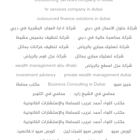
Outsourcing Services company in dubai
hr services company in dubai
outsourced finance solutions in dubai
شركة حلول الاعمال في دبي
شركة ادارة الموارد البشرية في دبي
شركة محاسبة مالية في دبي
شركة تنظيف بخميس مشيط
شركة تسليك مجاري بالرياض
شركه تنظيف خزانات بحائل
شركه تسليك مجاري بحائل
شركة عزل فوم بالرياض
شركة عزل اسطح بالرياض
wealth management abu dhabi
investment advisory
private wealth management dubai
خبير سيو
Business Consulting in Dubai
مكتب محاماة
محامي في الشيخ زايد
محامي في اكتوبر
مكتب اللواء أحمد غريب للمحاماة والإستشارات القانونية
مكتب اللواء أحمد غريب للمحاماة والإستشارات القانونية
مكتب اللواء أحمد غريب للمحاماة والإستشارات القانونية
كورس سيو
كورس سيو للمبتدئين
كورس سيو ادفانسيد