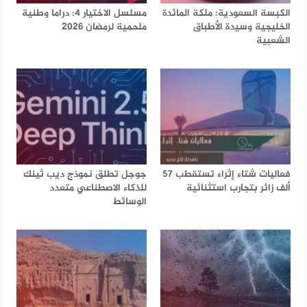
الكبسة السعودية: ملكة المائدة
مسلسل الاختيار 4: دراما وطنية
الخليجية وسيدة الأطباق
ملحمية لرمضان 2026
الشعبية
فعاليات شتاء إثراء تستقطب 57
جوجل تطلق نموذج ديب ثينك
ألف زائر بتجارب استثنائية
للذكاء الاصطناعي متعدد
الوسائط