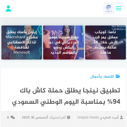
لتجاوز
لى
لمحتوى
ناسا: كويكب
إيلون ماسك يطلق
عملاق يمر قرب
عودة سيلينا غوميز
مشروع Macrohard
الأرض خلال 24
إلى ديزني في دور
للذكاء الاصطناعي
ساعة بسرعة
أليكس روسو
لمنافسة
مذهلة
بالموسم الجديد
Microsoft
اقتصاد وأعمال
تطبيق نينجا يطلق حملة كاش باك
94% بمناسبة اليوم الوطني السعودي
أمجد العايدي Amgad Alaidy
آخر تحديث:
أغسطس 10, 2025
0