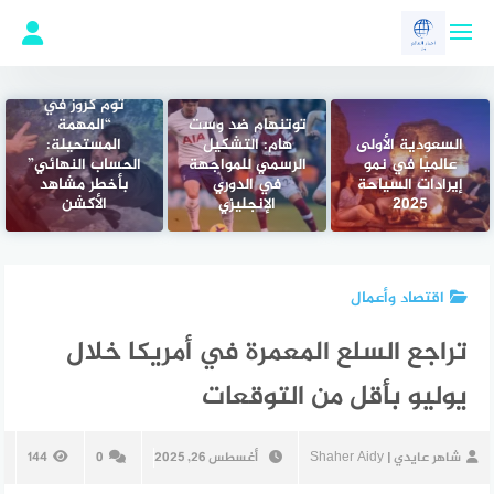
لتجاوز
لى
لمحتوى
توم كروز في
توتنهام ضد وست
“المهمة
السعودية الأولى
هام: التشكيل
المستحيلة:
عالميًا في نمو
الرسمي للمواجهة
الحساب النهائي”
إيرادات السياحة
في الدوري
بأخطر مشاهد
2025
الإنجليزي
الأكشن
اقتصاد وأعمال
تراجع السلع المعمرة في أمريكا خلال
يوليو بأقل من التوقعات
شاهر عايدي | Shaher Aidy
أغسطس 26, 2025
0
144