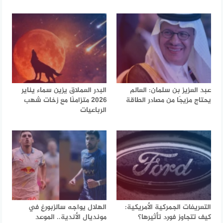
عبد العزيز بن سلمان: العالم
البدر العملاق يزين سماء يناير
يحتاج مزيجًا من مصادر الطاقة
2026 متزامنًا مع زخات شهب
الرباعيات
التعريفات الجمركية الأمريكية:
الهلال يواجه سالزبورغ في
كيف تتجاوز فورد تأثيرها؟
مونديال الأندية.. الموعد