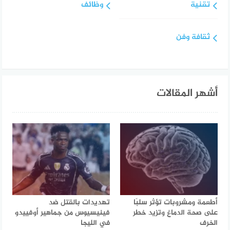
تقنية
وظائف
ثقافة وفن
أشهر المقالات
أطعمة ومشروبات تؤثر سلبًا
تهديدات بالقتل ضد
على صحة الدماغ وتزيد خطر
فينيسيوس من جماهير أوفييدو
الخرف
في الليجا