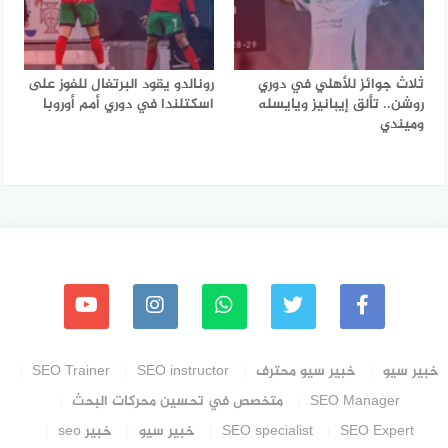
ثلاث جوائز للأهلي في دوري
رونالدو يقود البرتغال للفوز على
روشن.. تألق إيبانيز ويايسله
اسكتلندا في دوري أمم أوروبا
وميندي
خبير سيو
خبير سيو محترف
SEO instructor
SEO Trainer
SEO Manager
متخصص في تحسين محركات البحث
SEO Expert
SEO specialist
خبير سيو
خبير seo