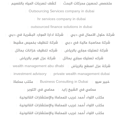
متخصص تحسين محركات البحث
كشف تسربات المياه بالقصيم
Outsourcing Services company in dubai
hr services company in dubai
outsourced finance solutions in dubai
شركة حلول الاعمال في دبي
شركة ادارة الموارد البشرية في دبي
شركة محاسبة مالية في دبي
شركة تنظيف بخميس مشيط
شركة تسليك مجاري بالرياض
شركه تنظيف خزانات بحائل
شركه تسليك مجاري بحائل
شركة عزل فوم بالرياض
شركة عزل اسطح بالرياض
wealth management abu dhabi
investment advisory
private wealth management dubai
خبير سيو
Business Consulting in Dubai
مكتب محاماة
محامي في الشيخ زايد
محامي في اكتوبر
مكتب اللواء أحمد غريب للمحاماة والإستشارات القانونية
مكتب اللواء أحمد غريب للمحاماة والإستشارات القانونية
مكتب اللواء أحمد غريب للمحاماة والإستشارات القانونية