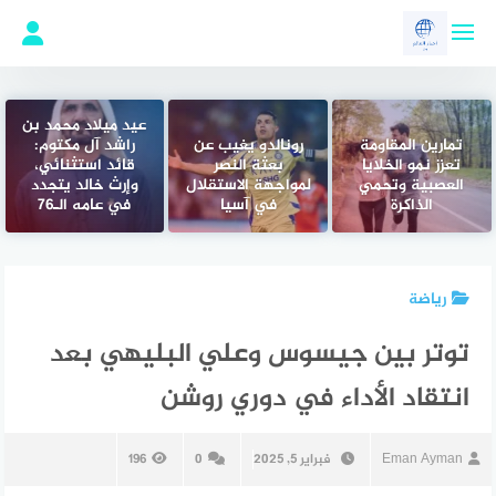
لتجاوز
لى
لمحتوى
عيد ميلاد محمد بن
تمارين المقاومة
رونالدو يغيب عن
راشد آل مكتوم:
تعزز نمو الخلايا
بعثة النصر
قائد استثنائي،
العصبية وتحمي
لمواجهة الاستقلال
وإرث خالد يتجدد
الذاكرة
في آسيا
في عامه الـ76
رياضة
توتر بين جيسوس وعلي البليهي بعد
انتقاد الأداء في دوري روشن
Eman Ayman
فبراير 5, 2025
0
196