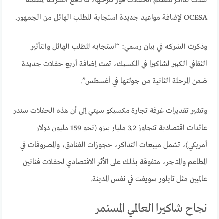
نفدت تذاكر معظم الحفلات فور طرحها، ما دفع الشركة المنظمة
OCESA لإضافة مواعيد جديدة استجابة للطلب الهائل من الجمهور.
وذكرت الشركة في بيان رسمي: “استجابة للطلب الهائل والتأثير
الثقافي الكبير لشاكيرا في المكسيك، تمت إضافة أربع حفلات جديدة
ضمن المرحلة الثانية من جولتها في أغسطس”.
وتشير تقديرات غرفة تجارة مكسيكو سيتي إلى أن هذه الحفلات ستدر
عائدات اقتصادية تتجاوز 3.2 مليار بيزو (نحو 159 مليون دولار
أمريكي)، تشمل مبيعات التذاكر، حجوزات الفنادق، والمصروفات في
المطاعم والمتاجر، متفوقة بذلك على الأثر الاقتصادي لحفلات فنانين
عالميين مثل تايلور سويفت في نفس المدينة.
نجاح شاكيرا العالمي المستمر