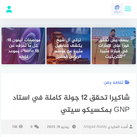
لتجاوز
لى
لمحتوى
بنغلاديش تحقق
تركي آل شيخ
مواصفات آيفون 18:
فوزًا على الإمارات
يكشف تفاصيل
كل ما نعرفه عن
في مباراة مثيرة
مثيرة عن موسم
iPhone 18 وموعد
للكريكيت
الرياض المقبل
نزوله
ثقافة وفن
شاكيرا تحقق 12 جولة كاملة في استاد
GNP بمكسيكو سيتي
أمجد العايدي Amgad Alaidy
يونيو 19, 2025
0
138