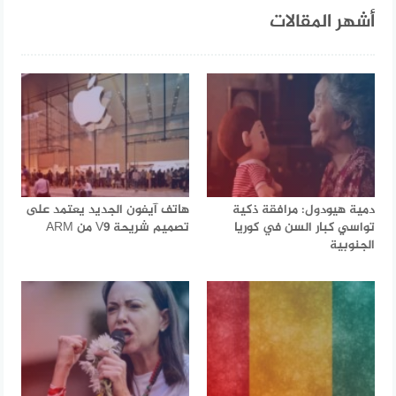
أشهر المقالات
دمية هيودول: مرافقة ذكية
هاتف آيفون الجديد يعتمد على
تواسي كبار السن في كوريا
تصميم شريحة V9 من ARM
الجنوبية