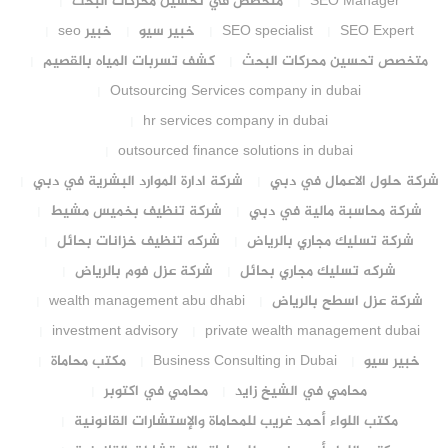
SEO Manager
متخصص في تحسين محركات البحث
SEO Expert
SEO specialist
خبير سيو
خبير seo
متخصص تحسين محركات البحث
كشف تسربات المياه بالقصيم
Outsourcing Services company in dubai
hr services company in dubai
outsourced finance solutions in dubai
شركة حلول الاعمال في دبي
شركة ادارة الموارد البشرية في دبي
شركة محاسبة مالية في دبي
شركة تنظيف بخميس مشيط
شركة تسليك مجاري بالرياض
شركه تنظيف خزانات بحائل
شركه تسليك مجاري بحائل
شركة عزل فوم بالرياض
شركة عزل اسطح بالرياض
wealth management abu dhabi
investment advisory
private wealth management dubai
خبير سيو
Business Consulting in Dubai
مكتب محاماة
محامي في الشيخ زايد
محامي في اكتوبر
مكتب اللواء أحمد غريب للمحاماة والإستشارات القانونية