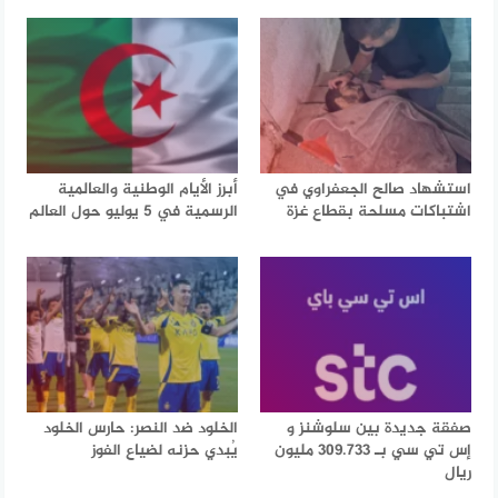
استشهاد صالح الجعفراوي في
أبرز الأيام الوطنية والعالمية
اشتباكات مسلحة بقطاع غزة
الرسمية في 5 يوليو حول العالم
صفقة جديدة بين سلوشنز و
الخلود ضد النصر: حارس الخلود
إس تي سي بـ 309.733 مليون
يُبدي حزنه لضياع الفوز
ريال