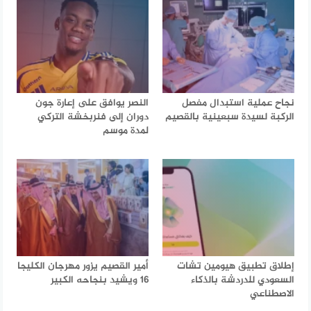
نجاح عملية استبدال مفصل
النصر يوافق على إعارة جون
الركبة لسيدة سبعينية بالقصيم
دوران إلى فنربخشة التركي
لمدة موسم
إطلاق تطبيق هيومين تشات
أمير القصيم يزور مهرجان الكليجا
السعودي للدردشة بالذكاء
16 ويشيد بنجاحه الكبير
الاصطناعي