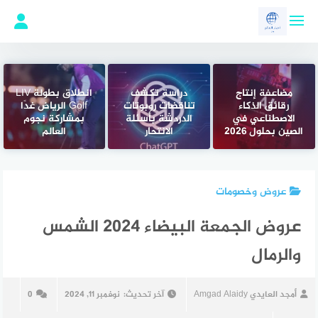
لتجاوز
لى
لمحتوى
مضاعفة إنتاج
دراسة تكشف
انطلاق بطولة LIV
رقائق الذكاء
تناقضات روبوتات
Golf الرياض غدًا
الاصطناعي في
الدردشة بأسئلة
بمشاركة نجوم
الصين بحلول 2026
الانتحار
العالم
عروض وخصومات
عروض الجمعة البيضاء 2024 الشمس
والرمال
أمجد العايدي Amgad Alaidy
آخر تحديث:
نوفمبر 11, 2024
0