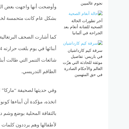
نجوم عالميين
وأوضحت أنها واجهت بعض الصع
بشكل عام كانت متحمسة لخوض
آخر تطورات الحالة
الصحية للفنانة أنغام بعد
الجراحة في ألمانيا
كما أشارت الصحف البرتغالية 
سرقة كيم كارداشيان
في باريس: تفاصيل
شائعات التنمر التي طالت أبن
موثقة للحادثة التي هزّت
العالم والأحكام الصادرة
الطاقم التدريسي.
في حق المتهمين
وفي حديثها لصحيفة “ماركا” ا
اتخذه، مؤكدة أن أبناءها كون
بالثقافة المحلية بوضع وشم د
لأطفالها وهم يرددون كلمات وأر