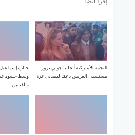
إقرأ أيضا
النجمة الأميركية أنجلينا جولي تزور
جنازة إسماعيل 
مستشفى العريش دعمًا لمصابي غزة
وسط حشود غفير
والفنانين