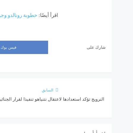
اقرأ أيضًا:
خطوبة رونالدو وجو
شارك على
فيس بوك
السابق
النرويج تؤكد استعدادها لاعتقال نتنياهو تنفيذا لقرار الجنائي