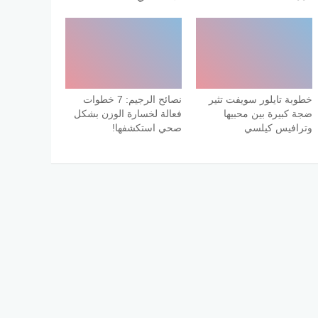
خطوبة تايلور سويفت تثير
نصائح الرجيم: 7 خطوات
ضجة كبيرة بين محبيها
فعالة لخسارة الوزن بشكل
وترافيس كيلسي
صحي استكشفها!