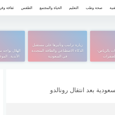
نية
صحة وطب
التعليم
الحياة والمجتمع
الطقس
ثقافة وفن
زيارة ترامب وتأثيرها على مستقبل
ت بالرياض-
الذكاء الاصطناعي والطاقة المتجددة
الهلال يواجه س
لصفرات
في السعودية
الأندية.. المو
عودية بعد انتقال رونالدو