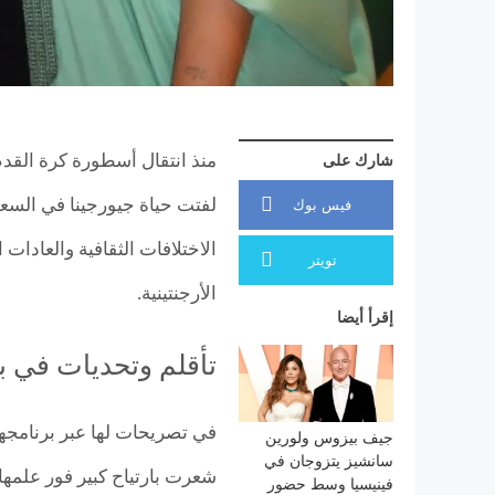
منذ انتقال أسطورة كرة القدم 
شارك على
لفتت حياة جيورجينا في السعو
فيس بوك
الاختلافات الثقافية والعادات 
تويتر
الأرجنتينية.
إقرأ أيضا
تأقلم وتحديات في بي
في تصريحات لها عبر برنامجها
جيف بيزوس ولورين
سانشيز يتزوجان في
شعرت بارتياح كبير فور علمها 
فينيسيا وسط حضور