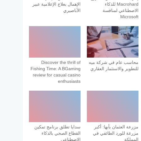
Macrohard للذكاء
الإهمال بعلاج الإعلامية عبير
الاصطناعي لمنافسة
الأباصيري
Microsoft
محاسب عام في شركة ميه
Discover the thrill of
للتطوير والاستثمار العقاري
Fishing Time: A BGaming
review for casual casino
enthusiasts
مزرعة العثمان بأبها: أكبر
سدايا تطلق برنامج تمكين
مزرعة للورد الطائفي في
القطاع الصحي بالذكاء
المملكة
الاصطناعي