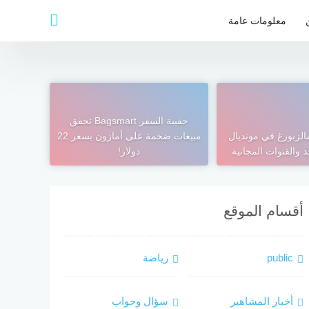
معلومات عامة
حقيبة السفر Bagsmart تحقق
الزبورغ في مونديال
مبيعات ضخمة على أمازون بسعر 22
عد والقنوات المجانية
دولار!
أقسام الموقع
public
رياضة
أخبار المشاهير
سؤال وجواب