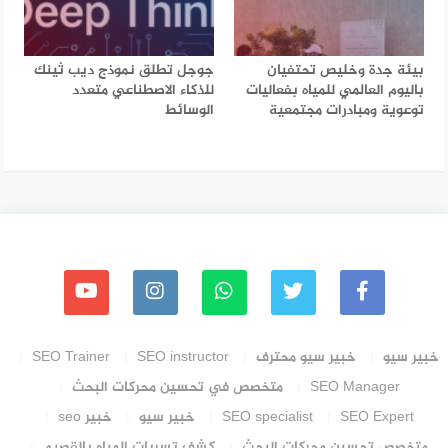
بيئة جدة وخليص تحتفيان
جوجل تطلق نموذج ديب ثينك
باليوم العالمي للمياه بفعاليات
للذكاء الاصطناعي متعدد
توعوية ومبادرات مجتمعية
الوسائط
خبير سيو
خبير سيو محترف
SEO instructor
SEO Trainer
SEO Manager
متخصص في تحسين محركات البحث
SEO Expert
SEO specialist
خبير سيو
خبير seo
متخصص تحسين محركات البحث
كشف تسربات المياه بالقصيم