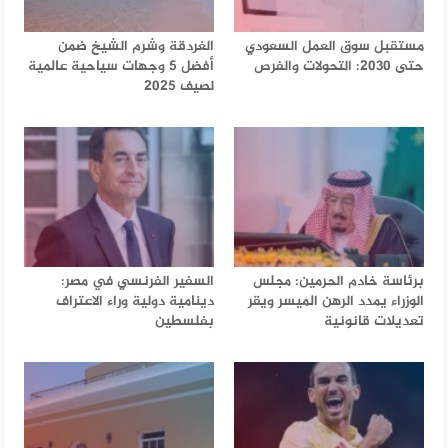
مستقبل سوق العمل السعودي
الغردقة وشرم الشيخ ضمن
حتى 2030: التحولات والفرص
أفضل 5 وجهات سياحية عالمية
لصيف 2025
برئاسة خادم الحرمين: مجلس
السفير الفرنسي في مصر:
الوزراء يمدد الرهن الميسر ويقر
دينامية دولية وراء الاعتراف
تعديلات قانونية
بفلسطين