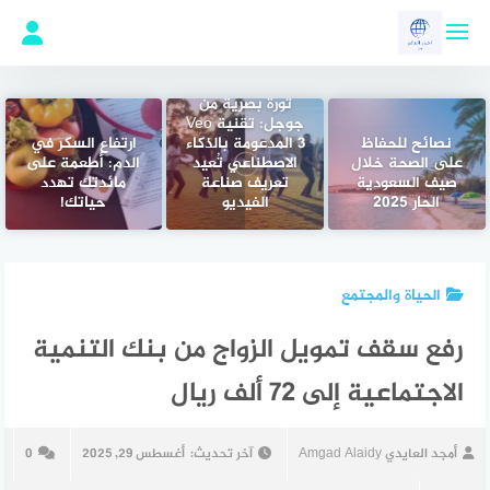
لتجاوز
لى
لمحتوى
ثورة بصرية من
جوجل: تقنية Veo
نصائح للحفاظ
3 المدعومة بالذكاء
ارتفاع السكر في
على الصحة خلال
الاصطناعي تُعيد
الدم: أطعمة على
صيف السعودية
تعريف صناعة
مائدتك تهدد
الحار 2025
الفيديو
حياتك!
الحياة والمجتمع
رفع سقف تمويل الزواج من بنك التنمية
الاجتماعية إلى 72 ألف ريال
أمجد العايدي Amgad Alaidy
آخر تحديث:
أغسطس 29, 2025
0