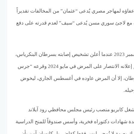
عفاؤه لمهاجر مصري يُدعى “عثمان” من المخالفات تقديراً
ه مع لاجئ سوري مسن يُدعى “سيف” لعدم قدرته على دفع
بدأت معركته الصحية في ديسمبر 2023 عندما أعلن تشخيص إصابته بسرطان البنكرياس،
الذي وصفه بـ”الخبيث”. ورغم إعلانه الانتصار على المرض في مايو 2024 وقرعه “جرس
طان، إلا أن المرض عاوده في أغسطس الجاري، ليخوض
يله.
 شغل كابريو منصب رئيس مجلس محافظي رود آيلاند
دة شهادات دكتوراه فخرية، وأسس صندوقاً للمنح الدراسية
ترك بصمة لا تُمحى ليس فقط كقاضٍ، بل كإنسان آمن بأن