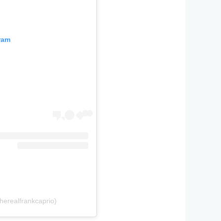
ram
herealfrankcaprio)