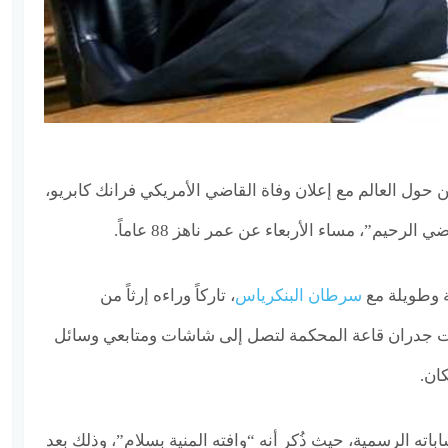
 حول العالم مع إعلان وفاة القاضي الأمريكي فرانك كابريو،
الرحيم”، مساء الأربعاء عن عمر ناهز 88 عاماً.
 وطويلة مع
سرطان البنكرياس
، تاركاً وراءه إرثاً من
اوزت جدران قاعة المحكمة لتصل إلى شاشات ومتابعي وسائل
ان.
باته الرسمية، حيث ذُكر أنه “وافته المنية بسلام”، وذلك بعد