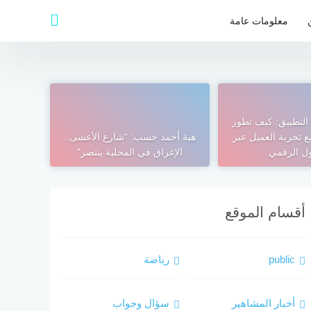
معلومات عامة
التطبيق: كيف تطور
ع تجربة العميل عبر
هبة أحمد حسب: “شارع الأعشى..
ول الرقمي
الإغراق في المحلية ينتصر”
أقسام الموقع
public
رياضة
أخبار المشاهير
سؤال وجواب