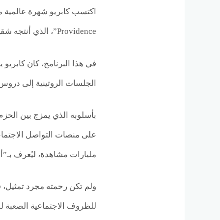
Providence”، الذي أنتجه شقيقه جو ورُشّح لجوائز “داي تايم إيمي”.
في هذا البرنامج، كان كابريو 
الجلسات الروتينية إلى دروس 
مليارات مشاهدة، ليُعرف بـ”أ
ولم تكن رحمته مجرد تمثيل، فق
للظروف الاجتماعية الصعبة لل