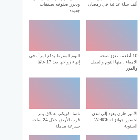
ألف سلة غذائية في رمضان
ويعزز صفوفه بصفقات
جديدة
10 أطعمة تعزز صحة
النوم المفرط يدفع امرأة في
الأمعاء.. منها الثوم والبصل
إنهاء زواجها بعد 17 عامًا
والموز
الأمير هاري يعود إلى لندن
ناسا: كويكب عملاق يمر
لحضور جوائز WellChild
قرب الأرض خلال 24 ساعة
السنوية
بسرعة مذهلة