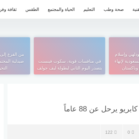
نية
صحة وطب
التعليم
الحياة والمجتمع
الطقس
ثقافة وفن
يودلهي وإسلام
من الفرع إلى 
عودية لإنهاء
في منافسات قوية، سكوت فينسنت
صيدلية المجتم
وباكستان
يتصدر اليوم الثاني لبطولة ليف جولف
التح
و يرحل عن 88 عاماً
122
0