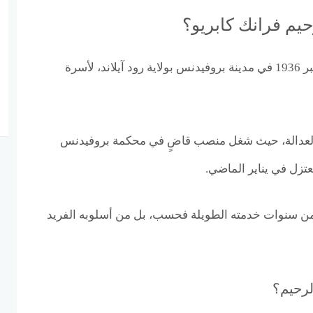
يم فرانك كابريو؟
وُلد فرانك كابريو في 23 نوفمبر 1936 في مدينة بروفيدنس بولاية رود آيلاند، لأسرة
العدالة، حيث شغل منصب قاضٍ في محكمة بروفيدنس
 من سنوات خدمته الطويلة فحسب، بل من أسلوبه الفريد
رحيم؟