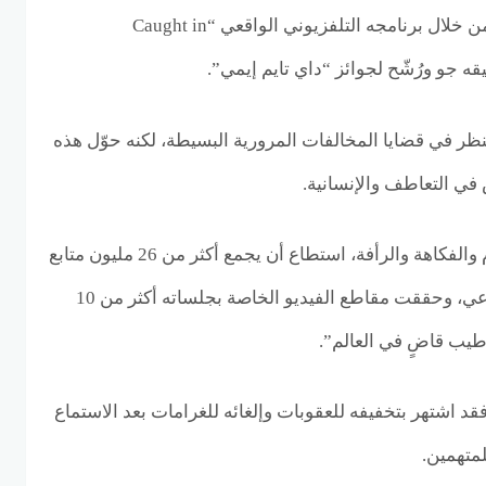
اكتسب كابريو شهرة عالمية من خلال برنامجه التلفزيوني الواقعي “Caught in
ينظر في قضايا المخالفات المرورية البسيطة، لكنه حوّل هذه
في التعاطف والإنسانية.
بأسلوبه الذي يمزج بين الحزم والفكاهة والرأفة، استطاع أن يجمع أكثر من 26 مليون متابع
على منصات التواصل الاجتماعي، وحققت مقاطع الفيديو الخاصة بجلساته أكثر من 10
طيب قاضٍ في العالم”.
د اشتهر بتخفيفه للعقوبات وإلغائه للغرامات بعد الاستماع
متهمين.