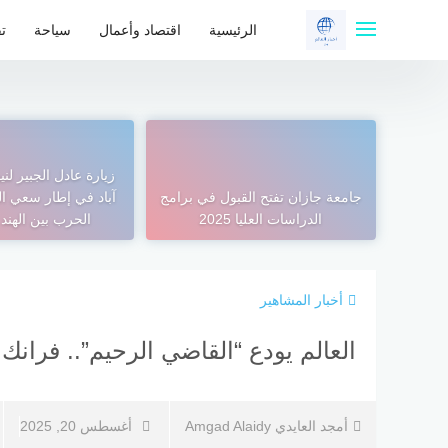
لتجاوز
لى
الرئيسية
اقتصاد وأعمال
سياحة
تق
لمحتوى
زيارة عادل الجبير لن
جامعة جازان تفتح القبول في برامج
آباد في إطار سعي الس
الدراسات العليا 2025
الحرب بين الهند 
أخبار المشاهير
العالم يودع “القاضي الرحيم”.. فرانك كابري
أمجد العايدي Amgad Alaidy
أغسطس 20, 2025