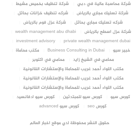
شركة محاسبة مالية في دبي
شركة تنظيف بخميس مشيط
شركة تسليك مجاري بالرياض
شركه تنظيف خزانات بحائل
شركه تسليك مجاري بحائل
شركة عزل فوم بالرياض
شركة عزل اسطح بالرياض
wealth management abu dhabi
investment advisory
private wealth management dubai
خبير سيو
Business Consulting in Dubai
مكتب محاماة
محامي في الشيخ زايد
محامي في اكتوبر
مكتب اللواء أحمد غريب للمحاماة والإستشارات القانونية
مكتب اللواء أحمد غريب للمحاماة والإستشارات القانونية
مكتب اللواء أحمد غريب للمحاماة والإستشارات القانونية
كورس سيو
كورس سيو للمبتدئين
كورس سيو ادفانسيد
كورس seo
كورس سيو advanced
حقوق النشر محفوظة لدي موقع اخبار العالم