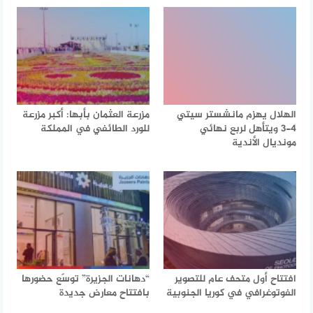
الهلال يهزم مانشستر سيتي
مزرعة العثمان بأبها: أكبر مزرعة
4-3 ويتأهل لربع نهائي
للورد الطائفي في المملكة
مونديال الأندية
افتتاح أول متحف عام للتصوير
“دهانات الجزيرة” توسّع حضورها
الفوتوغرافي في كوريا الجنوبية
بافتتاح معارض جديدة