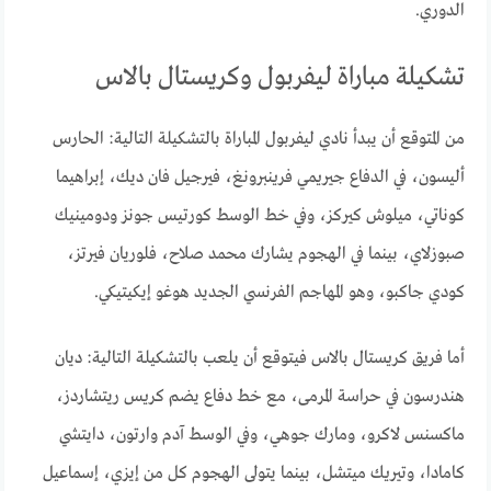
الدوري.
تشكيلة مباراة ليفربول وكريستال بالاس
من المتوقع أن يبدأ نادي ليفربول المباراة بالتشكيلة التالية: الحارس
أليسون، في الدفاع جيريمي فرينبرونغ، فيرجيل فان ديك، إبراهيما
كوناتي، ميلوش كيركز، وفي خط الوسط كورتيس جونز ودومينيك
صبوزلاي، بينما في الهجوم يشارك محمد صلاح، فلوريان فيرتز،
كودي جاكبو، وهو المهاجم الفرنسي الجديد هوغو إيكيتيكي.
أما فريق كريستال بالاس فيتوقع أن يلعب بالتشكيلة التالية: ديان
هندرسون في حراسة المرمى، مع خط دفاع يضم كريس ريتشاردز،
ماكسنس لاكرو، ومارك جوهي، وفي الوسط آدم وارتون، دايتشي
كامادا، وتيريك ميتشل، بينما يتولى الهجوم كل من إيزي، إسماعيل