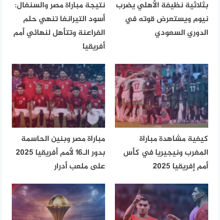
بثلاثية نظيفة الأهلي يضرب
نتيجة مباراة مصر والسنغال:
نيوم ويستعرض قوته في
أسود التيرانغا تنهي حلم
الدوري السعودي
الفراعنة وتتأهل لنهائي أمم
أفريقيا
كيفية مشاهدة مباراة
مباراة مصر وبنين الحاسمة
المغرب ونيجيريا في كأس
بدور الـ16 لأمم أفريقيا 2025
أمم إفريقيا 2025
على ملعب أدرار