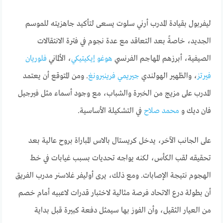
ليفربول بقيادة المدرب أرني سلوت يسعى لتأكيد جاهزيته للموسم
الجديد، خاصةً بعد التعاقد مع عدة نجوم في فترة الانتقالات
الصيفية، أبرزهم المهاجم الفرنسي
هوغو إيكيتيكي
، الألماني
فلوريان
فيرتز
، والظهير الهولندي
جيريمي فرينبرونغ
. ومن المتوقع أن يعتمد
المدرب على مزيج من الخبرة والشباب، مع وجود أسماء مثل فيرجيل
فان ديك و
محمد صلاح
في التشكيلة الأساسية.
على الجانب الآخر، يدخل كريستال بالاس المباراة بروح عالية بعد
تحقيقه لقب الكأس، لكنه يواجه تحديات بسبب غيابات في خط
الهجوم نتيجة الإصابات. ومع ذلك، يرى أوليفر غلاسنر مدرب الفريق
أن بطولة درع الاتحاد فرصة مثالية لاختبار قدرات لاعبيه أمام خصم
من العيار الثقيل، وأن الفوز بها سيمثل دفعة كبيرة قبل بداية