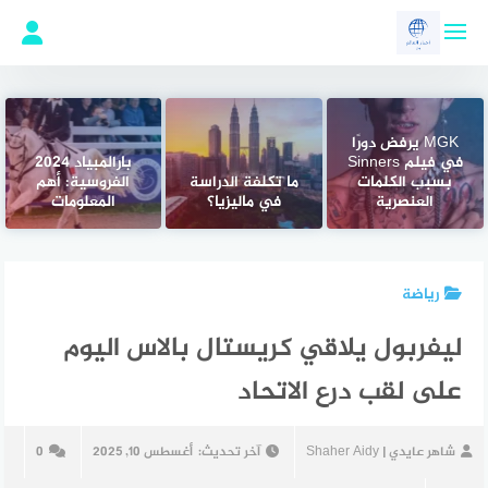
لتجاوز
لى
لمحتوى
MGK يرفض دورًا
في فيلم Sinners
بارالمبياد 2024
بسبب الكلمات
ما تكلفة الدراسة
الفروسية: أهم
العنصرية
في ماليزيا؟
المعلومات
رياضة
ليفربول يلاقي كريستال بالاس اليوم
على لقب درع الاتحاد
شاهر عايدي | Shaher Aidy
آخر تحديث:
أغسطس 10, 2025
0