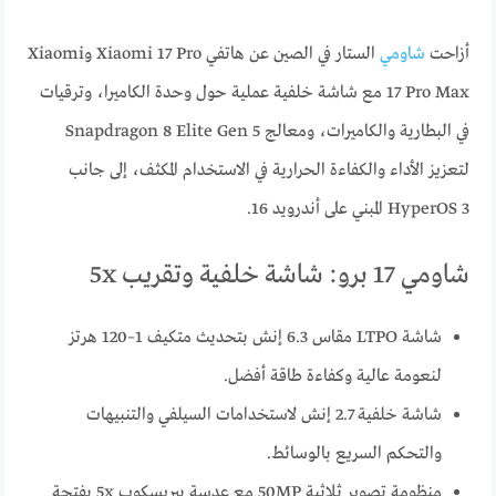
أزاحت
شاومي
الستار في الصين عن هاتفي Xiaomi 17 Pro وXiaomi
17 Pro Max مع شاشة خلفية عملية حول وحدة الكاميرا، وترقيات
في البطارية والكاميرات، ومعالج Snapdragon 8 Elite Gen 5
لتعزيز الأداء والكفاءة الحرارية في الاستخدام المكثف، إلى جانب
HyperOS 3 المبني على أندرويد 16.
شاومي 17 برو: شاشة خلفية وتقريب 5x
شاشة LTPO مقاس 6.3 إنش بتحديث متكيف 1–120 هرتز
لنعومة عالية وكفاءة طاقة أفضل.
شاشة خلفية 2.7 إنش لاستخدامات السيلفي والتنبيهات
والتحكم السريع بالوسائط.
منظومة تصوير ثلاثية 50MP مع عدسة بيريسكوب 5x بفتحة