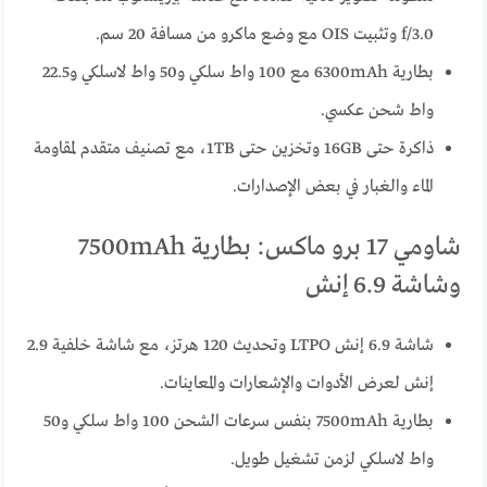
f/3.0 وتثبيت OIS مع وضع ماكرو من مسافة 20 سم.
بطارية 6300mAh مع 100 واط سلكي و50 واط لاسلكي و22.5
واط شحن عكسي.
ذاكرة حتى 16GB وتخزين حتى 1TB، مع تصنيف متقدم لمقاومة
الماء والغبار في بعض الإصدارات.
شاومي 17 برو ماكس: بطارية 7500mAh
وشاشة 6.9 إنش
شاشة 6.9 إنش LTPO وتحديث 120 هرتز، مع شاشة خلفية 2.9
إنش لعرض الأدوات والإشعارات والمعاينات.
بطارية 7500mAh بنفس سرعات الشحن 100 واط سلكي و50
واط لاسلكي لزمن تشغيل طويل.