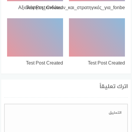
Αξιολόγηση_κινδύνων_και_στρατηγικές_για_fonbe
Test Post Created
Test Post Created
Test Post Created
اترك تعليقاً