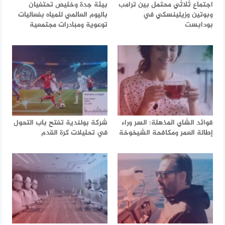
اجتماع ثلاثي محتمل بين ترامب
بيئة جدة وخليص تحتفيان
وبوتين وزيلينسكي في
باليوم العالمي للمياه بفعاليات
بودابست
توعوية ومبادرات مجتمعية
فوائد الشاي المذهلة: السر وراء
شركة بولندية تفتح باب التحول
إطالة العمر ومكافحة الشيخوخة
في تحليلات كرة القدم