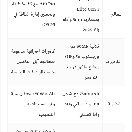
A19 Pro مع كفاءة طاقة
Elite Gen 5
المعالج
وتحسين إدارة الطاقة في
بمعمارية 3nm وأداء
iOS 26
رائد 2025
ثلاثية 50MP مع
كاميرات احترافية مدعومة
بيريسكوب 5x وOIS
الكاميرات
بمعالجة آبل، تفاصيل
ووضع ماكرو قريب
حسب المواصفات الرسمية
~20 سم
7500mAh مع شحن
5088mAh بسعة رسمية
البطارية
100 واط سلكي و50
وفق مستندات آبل
واط لاسلكي
التنظيمية
شحن سريع قياسي من