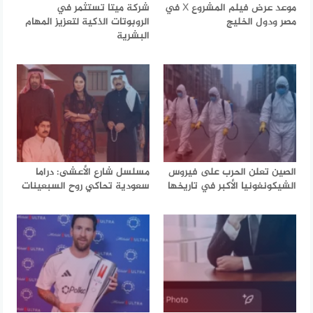
موعد عرض فيلم المشروع X في
شركة ميتا تستثمر في
مصر ودول الخليج
الروبوتات الذكية لتعزيز المهام
البشرية
الصين تعلن الحرب على فيروس
مسلسل شارع الأعشى: دراما
الشيكونغونيا الأكبر في تاريخها
سعودية تحاكي روح السبعينات