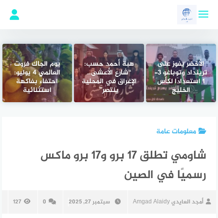
لتجاوز
لى
لمحتوى
الأخضر يفوز على
هبة أحمد حسب:
يوم الجاك فروت
ترينداد وتوباغو 3-
“شارع الأعشى..
العالمي 4 يوليو:
1 استعدادًا لكأس
الإغراق في المحلية
احتفاء بفاكهة
الخليج
ينتصر”
استثنائية
معلومات عامة
شاومي تطلق 17 برو و17 برو ماكس
رسميًا في الصين
أمجد العايدي Amgad Alaidy
سبتمبر 27, 2025
0
127