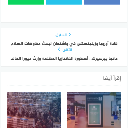
السابق
قادة أوروبا وزيلينسكي في واشنطن لبحث مفاوضات السلام
التالي
مانجا بيرسيرك.. أسطورة الفانتازيا المظلمة وإرث ميورا الخالد
إقرأ أيضا