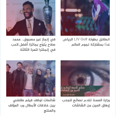
انطلاق بطولة LIV Golf الرياض
في إنجاز غير مسبوق.. محمد
غدًا بمشاركة نجوم العالم
صلاح يُتوّج بجائزة أفضل لاعب
في إنجلترا للمرة الثالثة
وزارة الصحة تقدم نصائح لتجنب
شائعات توقف فيلم طلقني
إرهاق العين من الشاشات
بين خلافات الأبطال ورد المؤلف
والمنتج