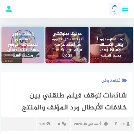
لتجاوز
لى
لمحتوى
مونيكا بيلوتشي
رابطة الدوري
كوب قهوة يوميًا
تثير الجدل بصورة
السعودي
يقلل الإمساك
مع أحمد عز في
للمحترفين توضح
والإفراط يهدد
فيلم The Seven
مسؤولياتها بشأن
صحة القلب
Dogs
ملاعب آسيا
ثقافة وفن
شائعات توقف فيلم طلقني بين
خلافات الأبطال ورد المؤلف والمنتج
Baher
أغسطس 18, 2025
0
104