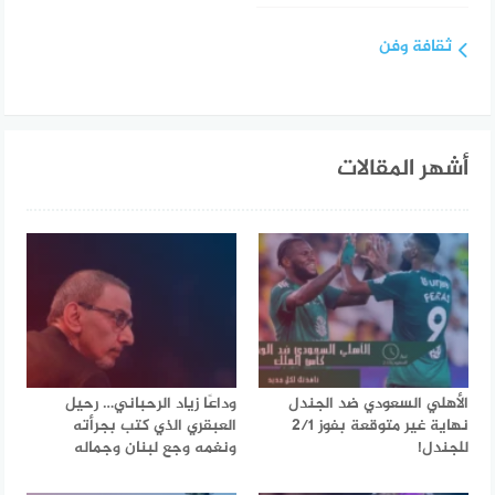
ثقافة وفن
أشهر المقالات
الأهلي السعودي ضد الجندل
وداعًا زياد الرحباني… رحيل
نهاية غير متوقعة بفوز 2/1
العبقري الذي كتب بجرأته
للجندل!
ونغمه وجع لبنان وجماله