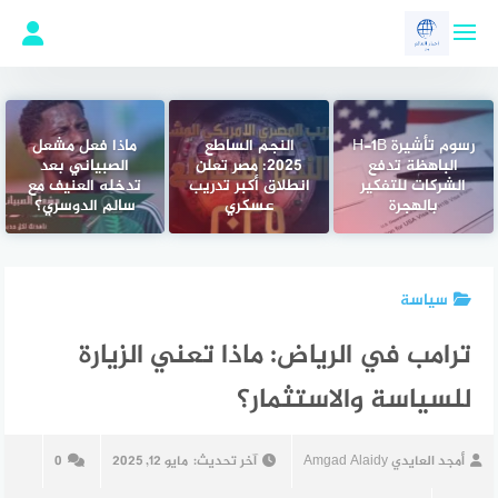
لتجاوز
لى
لمحتوى
رسوم تأشيرة H-1B
النجم الساطع
ماذا فعل مشعل
الباهظة تدفع
2025: مصر تعلن
الصبياني بعد
الشركات للتفكير
انطلاق أكبر تدريب
تدخله العنيف مع
بالهجرة
عسكري
سالم الدوسري؟
سياسة
ترامب في الرياض: ماذا تعني الزيارة
للسياسة والاستثمار؟
أمجد العايدي Amgad Alaidy
آخر تحديث:
مايو 12, 2025
0