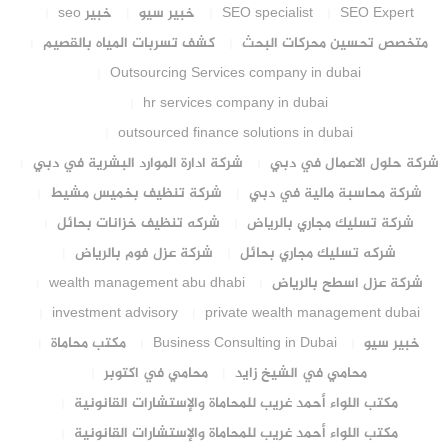
SEO Expert
SEO specialist
خبير سيو
خبير seo
متخصص تحسين محركات البحث
كشف تسربات المياه بالقصيم
Outsourcing Services company in dubai
hr services company in dubai
outsourced finance solutions in dubai
شركة حلول الاعمال في دبي
شركة ادارة الموارد البشرية في دبي
شركة محاسبة مالية في دبي
شركة تنظيف بخميس مشيط
شركة تسليك مجاري بالرياض
شركه تنظيف خزانات بحائل
شركه تسليك مجاري بحائل
شركة عزل فوم بالرياض
شركة عزل اسطح بالرياض
wealth management abu dhabi
investment advisory
private wealth management dubai
خبير سيو
Business Consulting in Dubai
مكتب محاماة
محامي في الشيخ زايد
محامي في اكتوبر
مكتب اللواء أحمد غريب للمحاماة والإستشارات القانونية
مكتب اللواء أحمد غريب للمحاماة والإستشارات القانونية