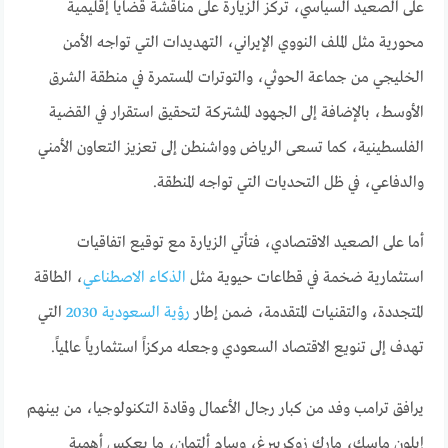
على الصعيد السياسي، تركز الزيارة على مناقشة قضايا إقليمية
محورية مثل الملف النووي الإيراني، التهديدات التي تواجه الأمن
الخليجي من جماعة الحوثي، والتوترات المستمرة في منطقة الشرق
الأوسط، بالإضافة إلى الجهود المشتركة لتحقيق استقرار في القضية
الفلسطينية، كما تسعى الرياض وواشنطن إلى تعزيز التعاون الأمني
والدفاعي، في ظل التحديات التي تواجه المنطقة.
أما على الصعيد الاقتصادي، فتأتي الزيارة مع توقيع اتفاقيات
استثمارية ضخمة في قطاعات حيوية مثل
الذكاء الاصطناعي
، الطاقة
المتجددة، والتقنيات المتقدمة، ضمن إطار
رؤية السعودية 2030
التي
تهدف إلى تنويع الاقتصاد السعودي وجعله مركزاً استثمارياً عالمياً.
يرافق ترامب وفد من كبار رجال الأعمال وقادة التكنولوجيا، من بينهم
إيلون ماسك، مارك زوكربيرغ، وسام ألتمان، ما يعكس أهمية