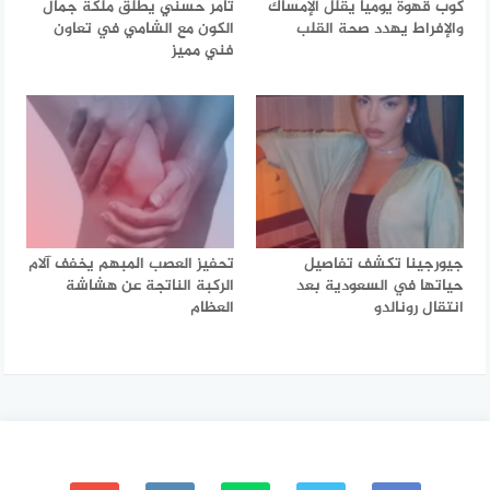
كوب قهوة يوميًا يقلل الإمساك
تامر حسني يطلق ملكة جمال
والإفراط يهدد صحة القلب
الكون مع الشامي في تعاون
فني مميز
جيورجينا تكشف تفاصيل
تحفيز العصب المبهم يخفف آلام
حياتها في السعودية بعد
الركبة الناتجة عن هشاشة
انتقال رونالدو
العظام