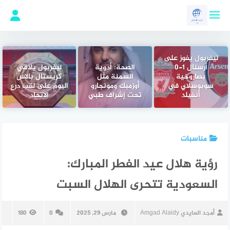
لتجاوز
لى
لمحتوى
ليفربول يفوز على
أرسنال 1-0
الصحة: أدوية
ليفربول يلاقي
بصاروخية
السمنة مثل
كريستال بالاس
سوبوسلاي في
أوزمبك ومونجارو
اليوم على لقب درع
أنفيلد
تحت إشراف طبي
الاتحاد
مناسبات
رؤية هلال عيد الفطر المبارك:
السعودية تتحرى الهلال السبت
أمجد العايدي Amgad Alaidy
مارس 29, 2025
0
180