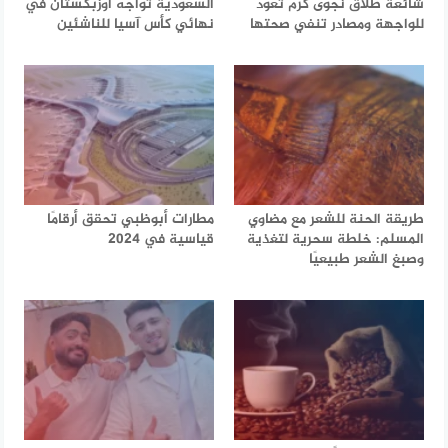
شائعة طلاق نجوى كرم تعود
السعودية تواجه أوزبكستان في
للواجهة ومصادر تنفي صحتها
نهائي كأس آسيا للناشئين
طريقة الحنة للشعر مع مضاوي
مطارات أبوظبي تحقق أرقامًا
المسلم: خلطة سحرية لتغذية
قياسية في 2024
وصبغ الشعر طبيعيًا